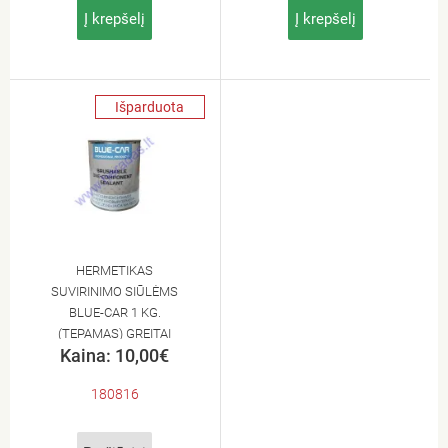
Į krepšelį
Į krepšelį
Išparduota
HERMETIKAS
SUVIRINIMO SIŪLĖMS
BLUE-CAR 1 KG.
(TEPAMAS) GREITAI
Kaina: 10,00€
DŽIŪSTANTIS
180816