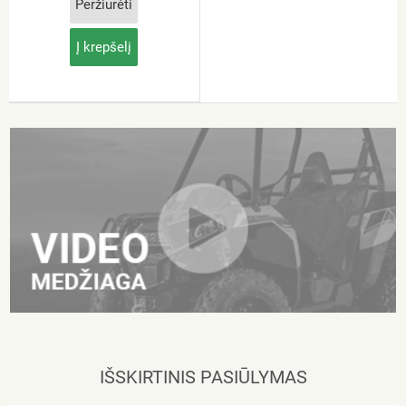
Peržiūrėti
Į krepšelį
IŠSKIRTINIS PASIŪLYMAS