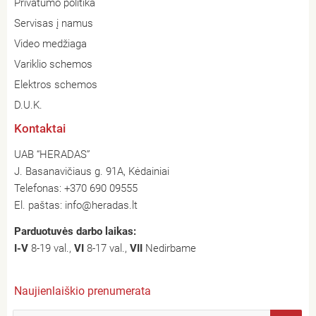
Privatumo politika
Servisas į namus
Video medžiaga
Variklio schemos
Elektros schemos
D.U.K.
Kontaktai
UAB “HERADAS”
J. Basanavičiaus g. 91A, Kėdainiai
Telefonas:
+370 690 09555
El. paštas:
info@heradas.lt
Parduotuvės darbo laikas:
I-V
8-19 val.,
VI
8-17 val.,
VII
Nedirbame
Naujienlaiškio prenumerata