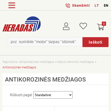
Skambinti
LT
EN
0
Prisijungti
Patikusios
Ieškoti
Pagrindinis
Eksplotacinės medžiagos
Kėbulo remonto medžiagos
Antikorozinės medžiagos
ANTIKOROZINĖS MEDŽIAGOS
Rūšiuoti pagal: