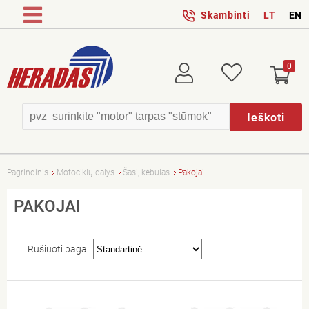
Skambinti
LT
EN
0
Prisijungti
Patikusios
Ieškoti
Pagrindinis
Motociklų dalys
Šasi, kėbulas
Pakojai
PAKOJAI
Rūšiuoti pagal: