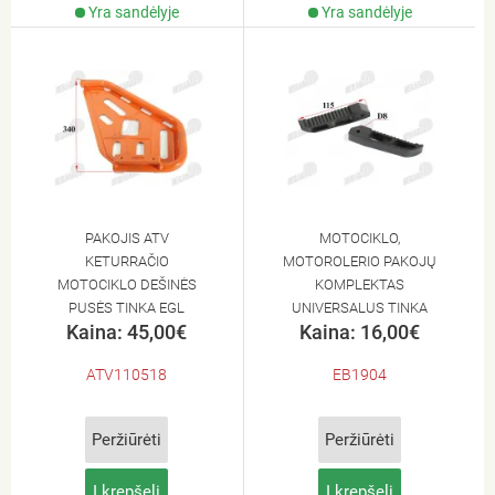
Yra sandėlyje
Yra sandėlyje
PAKOJIS ATV
MOTOCIKLO,
KETURRAČIO
MOTOROLERIO PAKOJŲ
MOTOCIKLO DEŠINĖS
KOMPLEKTAS
PUSĖS TINKA EGL
UNIVERSALUS TINKA
Kaina: 45,00€
Kaina: 16,00€
MOTOR MADIX110
HIMOTO
ATV110518
EB1904
Peržiūrėti
Peržiūrėti
Į krepšelį
Į krepšelį