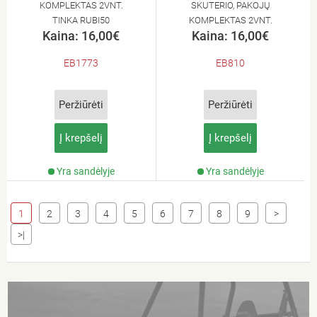
KOMPLEKTAS 2VNT.
SKUTERIO, PAKOJŲ
TINKA RUBI50
KOMPLEKTAS 2VNT.
Kaina: 16,00€
Kaina: 16,00€
TINKA CITYCOCO.
EB1773
EB810
Peržiūrėti
Peržiūrėti
Į krepšelį
Į krepšelį
Yra sandėlyje
Yra sandėlyje
1
2
3
4
5
6
7
8
9
>
>|