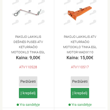
PAKOJO LAIKIKLIS
PAKOJO LAIKIKLIS ATV
DEŠINĖS PUSĖS ATV
KETURRAČIO
KETURRAČIO
MOTOCIKLO TINKA EGL
MOTOCIKLO TINKA EGL
MOTOR MADIX110
Kaina: 9,00€
Kaina: 15,00€
MOTOR MADIX110
ATV110528
ATV110517
Peržiūrėti
Peržiūrėti
Į krepšelį
Į krepšelį
Yra sandėlyje
Yra sandėlyje