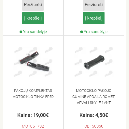
Peržiūrėti
Peržiūrėti
Į krepšelį
Į krepšelį
Yra sandėlyje
Yra sandėlyje
PAKOJŲ KOMPLEKTAS
MOTOCIKLO PAKOJO
MOTOCIKLO TINKA FR50
GUMINĖ APDAILA ROMET,
APVALI SKYLĖ 1VNT
Kaina: 19,00€
Kaina: 4,50€
MOT051732
CBF50360