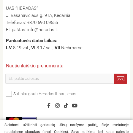
UAB “HERADAS”
J. Basanavičiaus g. 91A, Kėdainiai
Telefonas:
+370 690 09555
El. paštas:
info@heradas.lt
Parduotuvės darbo laikas:
I-V
8-19 val.,
VI
8-17 val.,
VII
Nedirbame
Naujienlaiškio prenumerata
Sutinku gauti Heradas.lt naujienas.
Siekdami užtikrinti geriausią Jūsų naršymo patirtį, šioje svetainėje
naudojame slapukus (angl. Cookies). Savo sutikimą bet kada galėsite