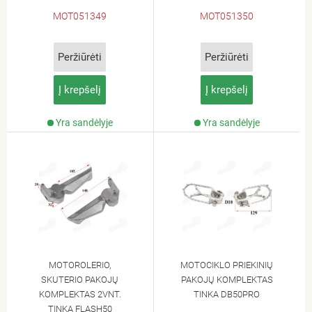
MOT051349
MOT051350
Peržiūrėti
Peržiūrėti
Į krepšelį
Į krepšelį
Yra sandėlyje
Yra sandėlyje
MOTOROLERIO,
MOTOCIKLO PRIEKINIŲ
SKUTERIO PAKOJŲ
PAKOJŲ KOMPLEKTAS
KOMPLEKTAS 2VNT.
TINKA DB50PRO
TINKA FLASH50