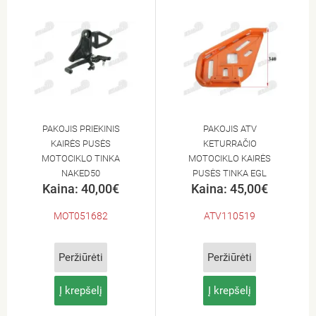
PAKOJIS PRIEKINIS
PAKOJIS ATV
KAIRĖS PUSĖS
KETURRAČIO
MOTOCIKLO TINKA
MOTOCIKLO KAIRĖS
NAKED50
PUSĖS TINKA EGL
Kaina: 40,00€
Kaina: 45,00€
MOTOR MADIX110
MOT051682
ATV110519
Peržiūrėti
Peržiūrėti
Į krepšelį
Į krepšelį