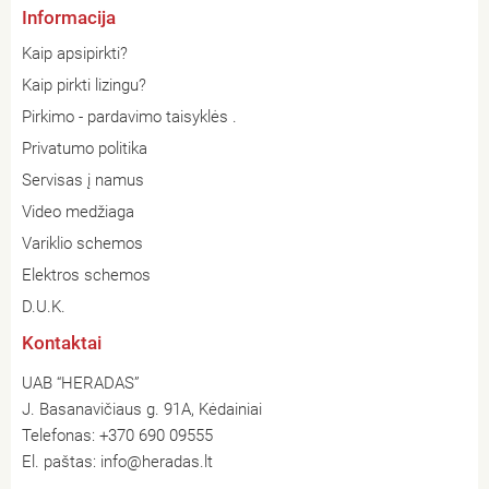
Informacija
Kaip apsipirkti?
Kaip pirkti lizingu?
Pirkimo - pardavimo taisyklės .
Privatumo politika
Servisas į namus
Video medžiaga
Variklio schemos
Elektros schemos
D.U.K.
Kontaktai
UAB “HERADAS”
J. Basanavičiaus g. 91A, Kėdainiai
Telefonas:
+370 690 09555
El. paštas:
info@heradas.lt