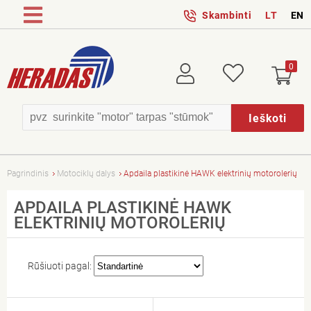
Skambinti
LT
EN
0
Prisijungti
Patikusios
Ieškoti
Pagrindinis
Motociklų dalys
Apdaila plastikinė HAWK elektrinių motorolerių
APDAILA PLASTIKINĖ HAWK
ELEKTRINIŲ MOTOROLERIŲ
Rūšiuoti pagal: