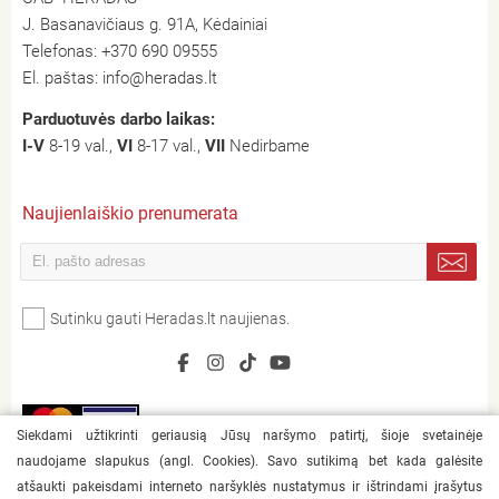
J. Basanavičiaus g. 91A, Kėdainiai
Telefonas:
+370 690 09555
El. paštas:
info@heradas.lt
Parduotuvės darbo laikas:
I-V
8-19 val.,
VI
8-17 val.,
VII
Nedirbame
Naujienlaiškio prenumerata
Sutinku gauti Heradas.lt naujienas.
Siekdami užtikrinti geriausią Jūsų naršymo patirtį, šioje svetainėje
naudojame slapukus (angl. Cookies). Savo sutikimą bet kada galėsite
atšaukti pakeisdami interneto naršyklės nustatymus ir ištrindami įrašytus