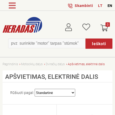
Skambinti
LT
EN
0
Prisijungti
Patikusios
Ieškoti
Pagrindinis
Motociklų dalys
Dviračių dalys
Apšvietimas, elektrinė dalis
APŠVIETIMAS, ELEKTRINĖ DALIS
Rūšiuoti pagal: