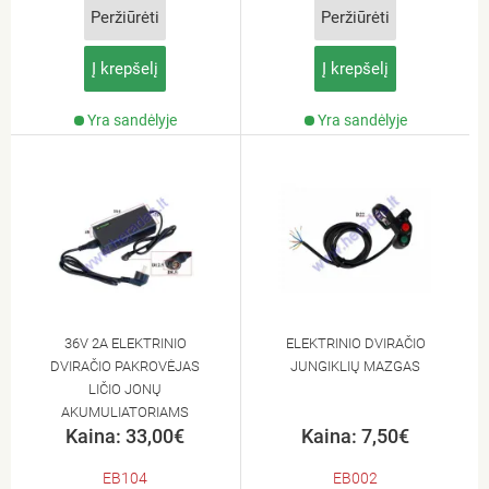
Peržiūrėti
Peržiūrėti
Į krepšelį
Į krepšelį
Yra sandėlyje
Yra sandėlyje
36V 2A ELEKTRINIO
ELEKTRINIO DVIRAČIO
DVIRAČIO PAKROVĖJAS
JUNGIKLIŲ MAZGAS
LIČIO JONŲ
AKUMULIATORIAMS
Kaina: 33,00€
Kaina: 7,50€
EB18,EB19
EB104
EB002