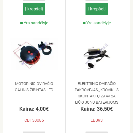
Į krepšelį
Į krepšelį
Yra sandėlyje
Yra sandėlyje
MOTORINIO DVIRAČIO
ELEKTRINIO DVIRAČIO
GALINIS ŽIBINTAS LED
PAKROVĖJAS, ĮKROVIKLIS
3KONTAKTŲ 29.4V 2A
LIČIO JONŲ BATERIJOMS
Kaina: 4,00€
Kaina: 36,50€
24VOLTŲ KRAUTI
CBF50086
EB093