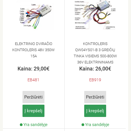
ELEKTRINIO DVIRAČIO
KONTROLERIS
KONTROLERIS 48V 350W
QW04YS01-B 3 GREIČIŲ
15A
TINKA VISIEMS 500-800W
36V ELEKTRININIAMS
Kaina: 29,00€
Kaina: 26,00€
KETURRAČIAMS
MOTOCIK
EB481
EB919
Peržiūrėti
Peržiūrėti
Į krepšelį
Į krepšelį
Yra sandėlyje
Yra sandėlyje