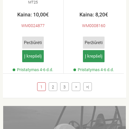
MT25
Kaina: 10,00€
Kaina: 8,20€
WM0024877
WM0008160
Peržiūrėti
Peržiūrėti
Į krepšelį
Į krepšelį
Pristatymas 4-6 d.d.
Pristatymas 4-6 d.d.
1
2
3
>
>|