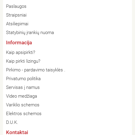
Paslaugos
Straipsniai
Atsiliepimai
Statybinių įrankių nuoma
Informacija
Kaip apsipirkti?
Kaip pirkti lizingu?
Pirkimo - pardavimo taisyklės .
Privatumo politika
Servisas į namus
Video medžiaga
Variklio schemos
Elektros schemos
D.U.K.
Kontaktai