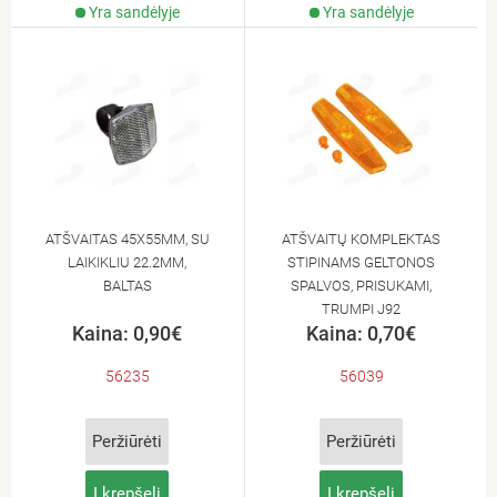
Yra sandėlyje
Yra sandėlyje
ATŠVAITAS 45X55MM, SU
ATŠVAITŲ KOMPLEKTAS
LAIKIKLIU 22.2MM,
STIPINAMS GELTONOS
BALTAS
SPALVOS, PRISUKAMI,
TRUMPI J92
Kaina: 0,90€
Kaina: 0,70€
56235
56039
Peržiūrėti
Peržiūrėti
Į krepšelį
Į krepšelį