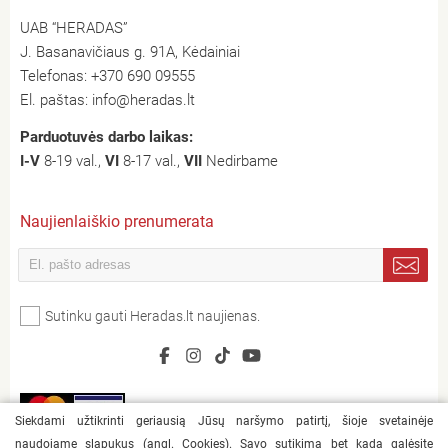
UAB “HERADAS”
J. Basanavičiaus g. 91A, Kėdainiai
Telefonas:
+370 690 09555
El. paštas:
info@heradas.lt
Parduotuvės darbo laikas:
I-V
8-19 val.,
VI
8-17 val.,
VII
Nedirbame
Naujienlaiškio prenumerata
Sutinku gauti Heradas.lt naujienas.
Siekdami užtikrinti geriausią Jūsų naršymo patirtį, šioje svetainėje
naudojame slapukus (angl. Cookies). Savo sutikimą bet kada galėsite