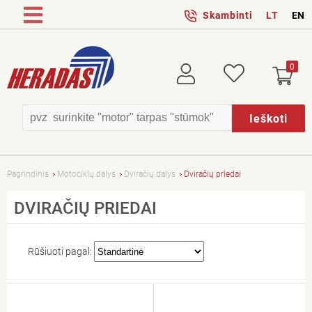
Skambinti
LT
EN
0
Prisijungti
Patikusios
Ieškoti
Pagrindinis
Motociklų dalys
Dviračių dalys
Dviračių priedai
DVIRAČIŲ PRIEDAI
Rūšiuoti pagal: