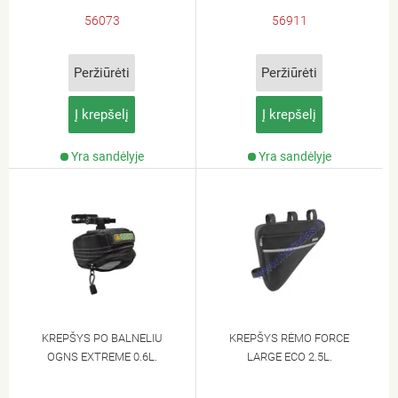
56073
56911
Peržiūrėti
Peržiūrėti
Į krepšelį
Į krepšelį
Yra sandėlyje
Yra sandėlyje
KREPŠYS PO BALNELIU
KREPŠYS RĖMO FORCE
OGNS EXTREME 0.6L.
LARGE ECO 2.5L.