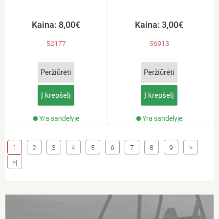
Kaina: 8,00€
Kaina: 3,00€
52177
56913
Peržiūrėti
Peržiūrėti
Į krepšelį
Į krepšelį
Yra sandėlyje
Yra sandėlyje
1
2
3
4
5
6
7
8
9
>
>|