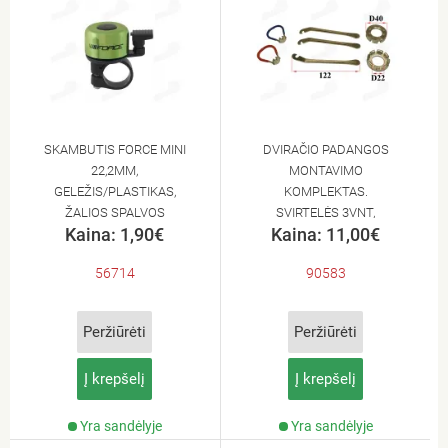
SKAMBUTIS FORCE MINI
DVIRAČIO PADANGOS
22,2MM,
MONTAVIMO
GELEŽIS/PLASTIKAS,
KOMPLEKTAS.
ŽALIOS SPALVOS
SVIRTELĖS 3VNT,
Kaina: 1,90€
Kaina: 11,00€
STIPINŲ RAKTAI 4VNT
56714
90583
Peržiūrėti
Peržiūrėti
Į krepšelį
Į krepšelį
Yra sandėlyje
Yra sandėlyje