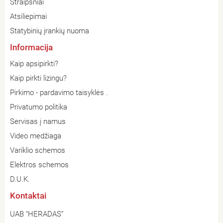
Straipsniai
Atsiliepimai
Statybinių įrankių nuoma
Informacija
Kaip apsipirkti?
Kaip pirkti lizingu?
Pirkimo - pardavimo taisyklės .
Privatumo politika
Servisas į namus
Video medžiaga
Variklio schemos
Elektros schemos
D.U.K.
Kontaktai
UAB “HERADAS”