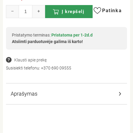
Patinka
–
+
Į krepšelį
Pristatymo terminas:
Pristatoma per 1-2d.d
Atsiimti parduotuvėje galima iš karto!
Klausti apie prekę
Susisiekti telefonu:
+370 690 09555
Aprašymas