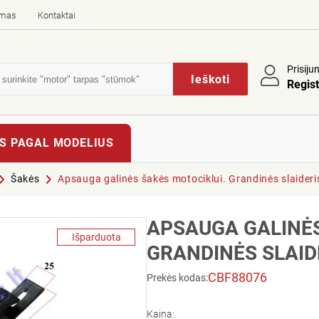
imas
Kontaktai
Prisiju
Ieškoti
Regist
S PAGAL MODELIUS
Šakės
Apsauga galinės šakės motociklui. Grandinės slaideri
APSAUGA GALINĖS
Išparduota
GRANDINĖS SLAID
CBF88076
Prekės kodas:
Kaina: