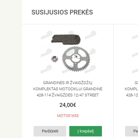
SUSIJUSIOS PREKĖS
GRANDINĖS IR ŽVAIGŽDŽIŲ
G
KOMPLEKTAS MOTOCIKLUI GRANDINĖ
KOMPL
428-114 ŽVAIGŽDĖS 12/47 STREET
428-1
24,00€
MOT051653
Peržiūrėti
Į krepšelį
Pe