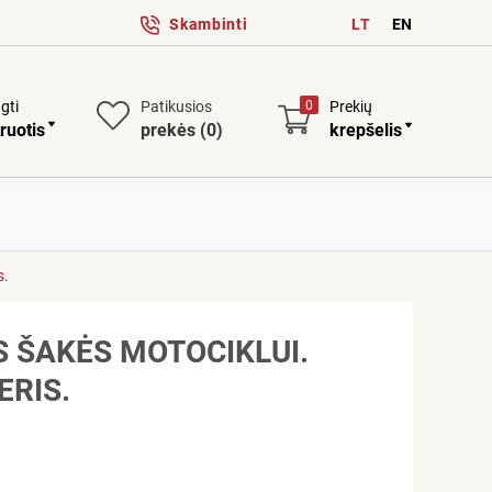
Skambinti
LT
EN
ngti
Patikusios
0
Prekių
ruotis
prekės
(0)
krepšelis
s.
 ŠAKĖS MOTOCIKLUI.
ERIS.