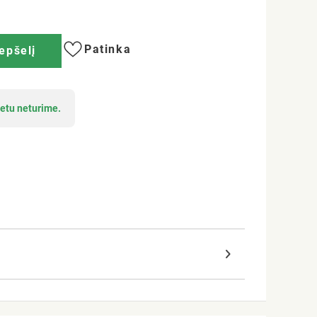
Patinka
repšelį
etu neturime.