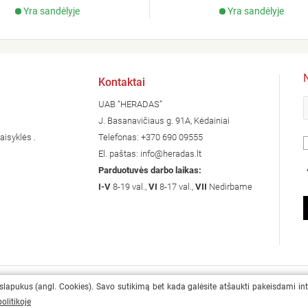
Yra sandėlyje
Yra sandėlyje
Kontaktai
UAB “HERADAS”
J. Basanavičiaus g. 91A, Kėdainiai
aisyklės .
Telefonas:
+370 690 09555
El. paštas:
info@heradas.lt
Parduotuvės darbo laikas:
I-V
8-19 val.,
VI
8-17 val.,
VII
Nedirbame
 slapukus (angl. Cookies). Savo sutikimą bet kada galėsite atšaukti pakeisdami in
olitikoje