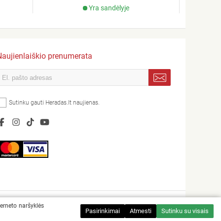
Yra sandėlyje
Naujienlaiškio prenumerata
Sutinku gauti Heradas.lt naujienas.
terneto naršyklės
Sprendimas:
Pasirinkimai
Atmesti
Sutinku su visais