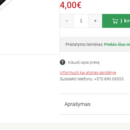
4,00€
–
+
Į k
Pristatymo terminas:
Prekės šiuo m
Klausti apie prekę
Informuoti kai atsiras sandėlyje
Susisiekti telefonu:
+370 690 09555
Aprašymas