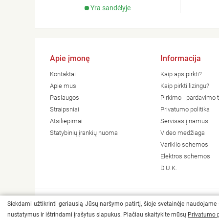
Yra sandėlyje
Apie įmonę
Informacija
Kontaktai
Kaip apsipirkti?
Apie mus
Kaip pirkti lizingu?
Paslaugos
Pirkimo - pardavimo t
Straipsniai
Privatumo politika
Atsiliepimai
Servisas į namus
Statybinių įrankių nuoma
Video medžiaga
Variklio schemos
Elektros schemos
D.U.K.
Siekdami užtikrinti geriausią Jūsų naršymo patirtį, šioje svetainėje naudojame
© 2026 Visos teisės saugomos Heradas
nustatymus ir ištrindami įrašytus slapukus. Plačiau skaitykite mūsų
Privatumo p