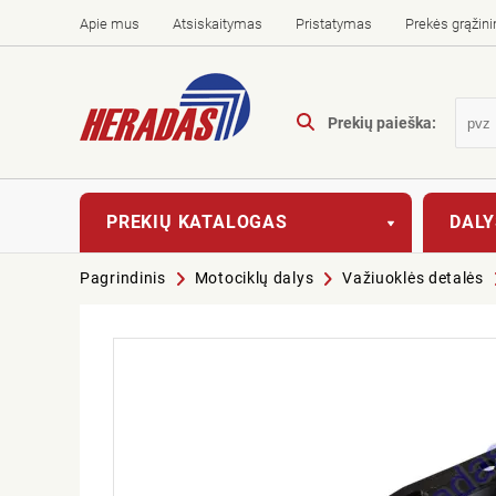
Apie mus
Atsiskaitymas
Pristatymas
Prekės grąžin
Prekių paieška:
PREKIŲ KATALOGAS
DALY
Pagrindinis
Motociklų dalys
Važiuoklės detalės