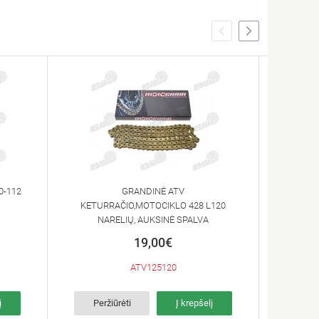
0-112
GRANDINĖ ATV
VARI
KETURRAČIO,MOTOCIKLO 428 L120
RINK
NARELIŲ, AUKSINĖ SPALVA
19,00€
ATV125120
į
Peržiūrėti
Į krepšelį
Per