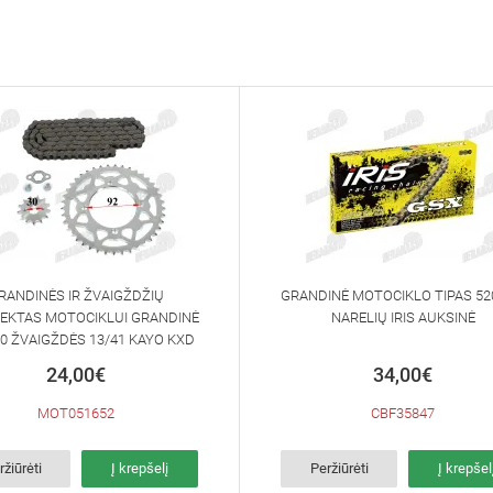
RANDINĖS IR ŽVAIGŽDŽIŲ
GRANDINĖ MOTOCIKLO TIPAS 52
EKTAS MOTOCIKLUI GRANDINĖ
NARELIŲ IRIS AUKSINĖ
20 ŽVAIGŽDĖS 13/41 KAYO KXD
MRF PITBIKE
24,00€
34,00€
MOT051652
CBF35847
ržiūrėti
Į krepšelį
Peržiūrėti
Į krepšel