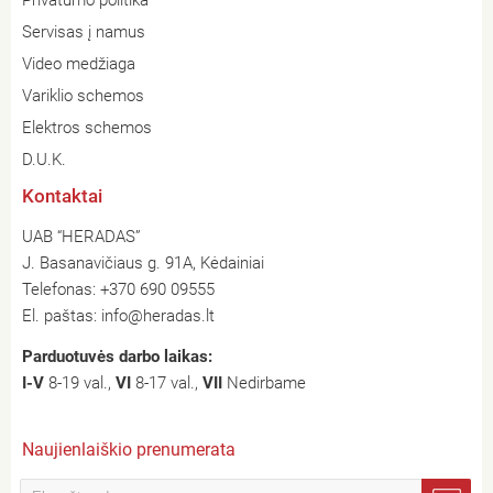
Servisas į namus
Video medžiaga
Variklio schemos
Elektros schemos
D.U.K.
Kontaktai
UAB “HERADAS”
J. Basanavičiaus g. 91A, Kėdainiai
Telefonas:
+370 690 09555
El. paštas:
info@heradas.lt
Parduotuvės darbo laikas:
I-V
8-19 val.,
VI
8-17 val.,
VII
Nedirbame
Naujienlaiškio prenumerata