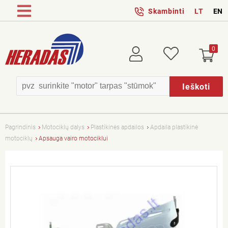
Skambinti
LT
EN
0
Prisijungti
Patikusios
Ieškoti
Pagrindinis
Motociklų dalys
Plastikinės apdailos
Apdaila plastikinė
motociklų
Apsauga vairo motociklui