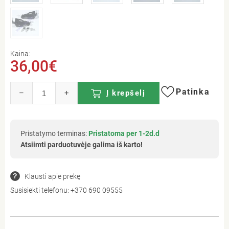
Kaina:
36,00€
Patinka
–
+
Į krepšelį
Pristatymo terminas:
Pristatoma per 1-2d.d
Atsiimti parduotuvėje galima iš karto!
Klausti apie prekę
Susisiekti telefonu:
+370 690 09555