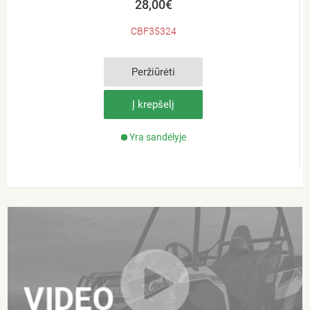
28,00€
CBF35324
Peržiūrėti
Į krepšelį
Yra sandėlyje