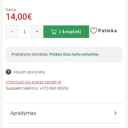
Kaina:
14,00€
Patinka
–
+
Į krepšelį
Pristatymo terminas:
Prekės šiuo metu neturime.
Klausti apie prekę
Informuoti kai atsiras sandėlyje
Susisiekti telefonu:
+370 690 09555
Aprašymas