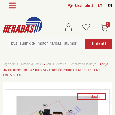
Skambinti
LT
EN
0
Prisijungti
Patikusios
Ieškoti
Pagrindinis
Motociklų dalys
Variklių detalės
Generatoriaus dalys
Apvija,
apvijos generatoriaus 6 polių ATV keturračio motociklo MINICHOPPER4T
139FMB/FMA
Išparduota