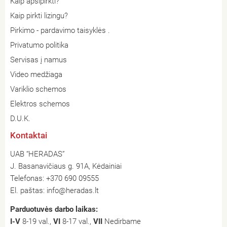
Kaip apsipirkti?
Kaip pirkti lizingu?
Pirkimo - pardavimo taisyklės .
Privatumo politika
Servisas į namus
Video medžiaga
Variklio schemos
Elektros schemos
D.U.K.
Kontaktai
UAB “HERADAS”
J. Basanavičiaus g. 91A, Kėdainiai
Telefonas:
+370 690 09555
El. paštas:
info@heradas.lt
Parduotuvės darbo laikas:
I-V
8-19 val.,
VI
8-17 val.,
VII
Nedirbame