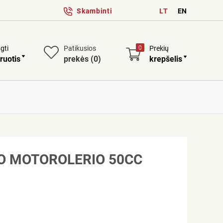
Skambinti
LT
EN
ngti
Patikusios
0
Prekių
ruotis
prekės
(0)
krepšelis
TO MOTOROLERIO 50CC