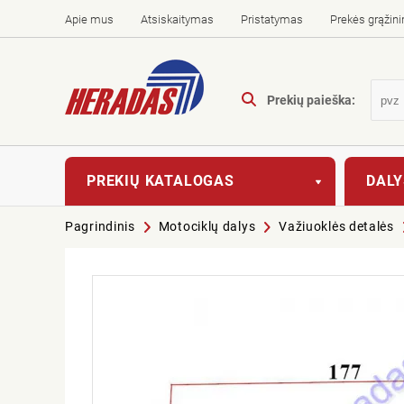
Apie mus
Atsiskaitymas
Pristatymas
Prekės grąžin
Prekių paieška:
PREKIŲ KATALOGAS
DALY
Pagrindinis
Motociklų dalys
Važiuoklės detalės