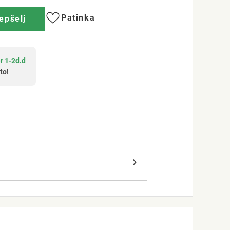
Patinka
repšelį
r 1-2d.d
to!