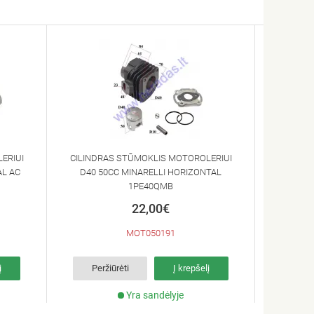
ERIUI
CILINDRAS STŪMOKLIS MOTOROLERIUI
AL AC
D40 50CC MINARELLI HORIZONTAL
1PE40QMB
22,00€
MOT050191
į
Peržiūrėti
Į krepšelį
Yra sandėlyje