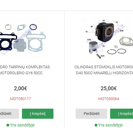
NDRO TARPINIŲ KOMPLEKTAS
CILINDRAS STŪMOKLIS MOTOROL
MOTOROLERIO GY6 50CC
D40 50CC MINARELLI HORIZONT
2,00€
25,00€
MOT050117
MOT050064
ržiūrėti
Į krepšelį
Peržiūrėti
Į krepšel
Yra sandėlyje
Yra sandėlyje