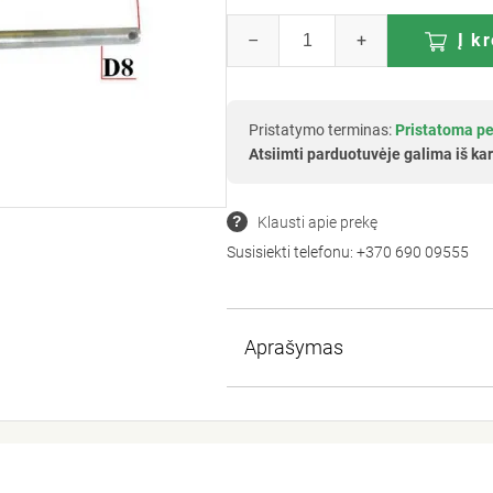
–
+
Į k
Pristatymo terminas:
Pristatoma pe
Atsiimti parduotuvėje galima iš kar
Klausti apie prekę
Susisiekti telefonu:
+370 690 09555
Aprašymas