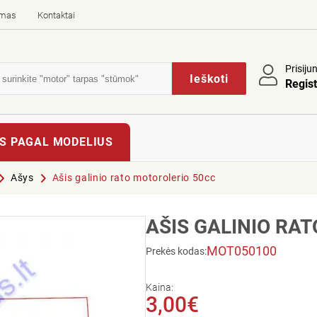
imas
Kontaktai
Prisiju
Ieškoti
Regist
S PAGAL MODELIUS
Ašys
Ašis galinio rato motorolerio 50cc
AŠIS GALINIO RA
MOT050100
Prekės kodas:
Kaina:
3,00€