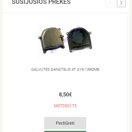
SUSIJUSIOS PREKĖS
GALVUTĖS DANGTELIS 4T GY6 139QMB
8,50€
MOT050173
Peržiūrėti