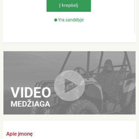
Į krepšelį
Yra sandėlyje
Apie įmonę