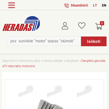
Skambinti
LT
EN
0
Prisijungti
Patikusios
Ieškoti
Pagrindinis
Motociklų dalys
Variklių detalės
Dangteliai
Dangtelis galvutės
ATV keturračio motociklo