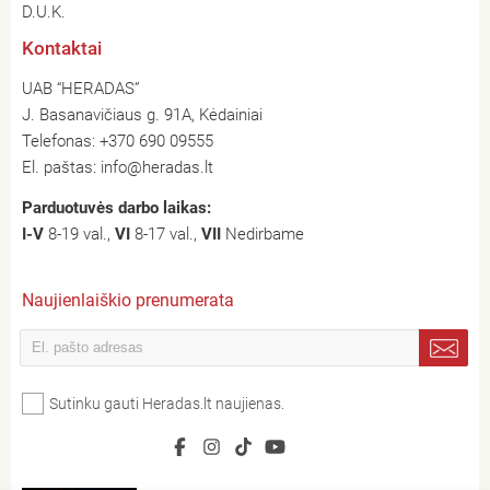
D.U.K.
Kontaktai
UAB “HERADAS”
J. Basanavičiaus g. 91A, Kėdainiai
Telefonas:
+370 690 09555
El. paštas:
info@heradas.lt
Parduotuvės darbo laikas:
I-V
8-19 val.,
VI
8-17 val.,
VII
Nedirbame
Naujienlaiškio prenumerata
Sutinku gauti Heradas.lt naujienas.