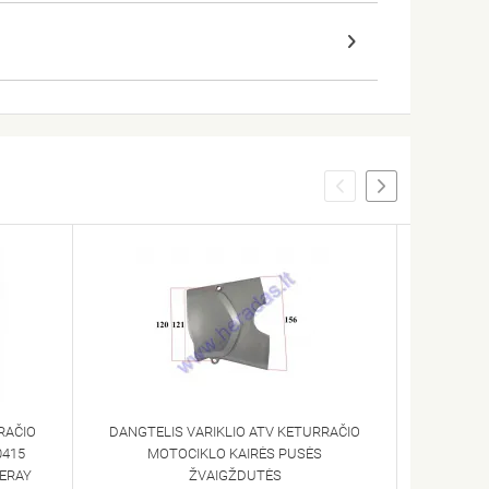
RAČIO
DANGTELIS VARIKLIO ATV KETURRAČIO
MOTOC
0415
MOTOCIKLO KAIRĖS PUSĖS
DANGTEL
NERAY
ŽVAIGŽDUTĖS
MTL250 