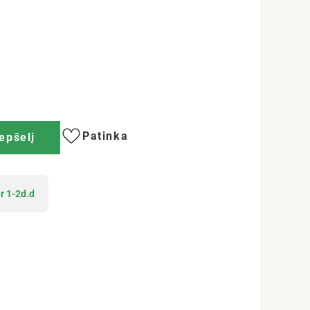
Patinka
repšelį
r 1-2d.d