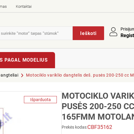
imas
Kontaktai
Prisiju
Ieškoti
Regist
S PAGAL MODELIUS
angteliai
Motociklo variklio dangtelis deš. pusės 200-250 
MOTOCIKLO VARIK
Išparduota
PUSĖS 200-250 CC
165FMM MOTOLAN
CBF35162
Prekės kodas: