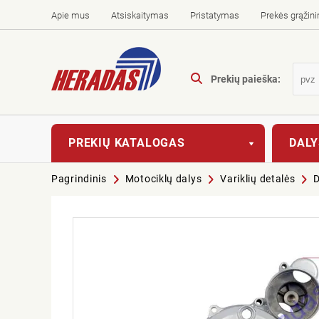
Apie mus
Atsiskaitymas
Pristatymas
Prekės grąžin
Prekių paieška:
PREKIŲ KATALOGAS
DALY
Pagrindinis
Motociklų dalys
Variklių detalės
D