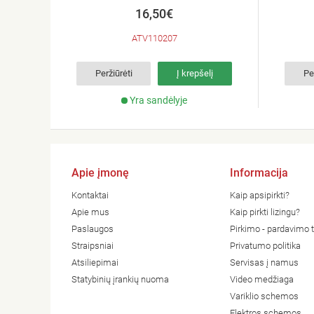
16,50€
ATV110207
Peržiūrėti
Į krepšelį
Pe
Yra sandėlyje
Apie įmonę
Informacija
Kontaktai
Kaip apsipirkti?
Apie mus
Kaip pirkti lizingu?
Paslaugos
Pirkimo - pardavimo t
Straipsniai
Privatumo politika
Atsiliepimai
Servisas į namus
Statybinių įrankių nuoma
Video medžiaga
Variklio schemos
Elektros schemos