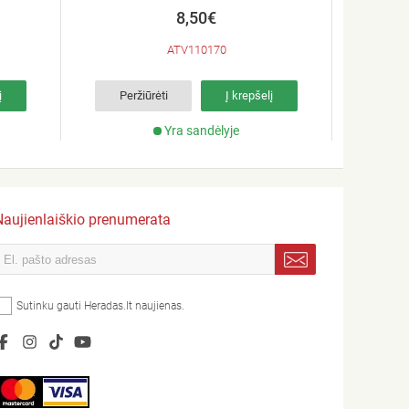
MOT
8,50€
ATV110170
į
Peržiūrėti
Į krepšelį
Per
Yra sandėlyje
Naujienlaiškio prenumerata
Sutinku gauti Heradas.lt naujienas.