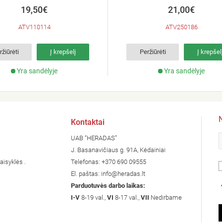
150/200/250
19,50€
21,00€
ATV110114
ATV250186
ržiūrėti
Į krepšelį
Peržiūrėti
Į krepšel
Yra sandėlyje
Yra sandėlyje
Kontaktai
UAB “HERADAS”
J. Basanavičiaus g. 91A, Kėdainiai
aisyklės .
Telefonas:
+370 690 09555
El. paštas:
info@heradas.lt
Parduotuvės darbo laikas:
I-V
8-19 val.,
VI
8-17 val.,
VII
Nedirbame