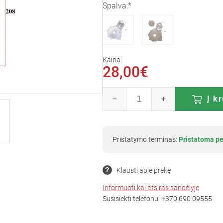
Spalva:*
Kaina:
28,00€
–
+
Į k
Pristatymo terminas:
Pristatoma pe
Klausti apie prekę
Informuoti kai atsiras sandėlyje
Susisiekti telefonu:
+370 690 09555