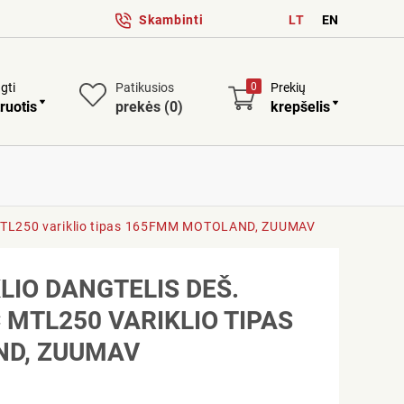
Skambinti
LT
EN
ngti
Patikusios
0
Prekių
ruotis
prekės
(0)
krepšelis
cc MTL250 variklio tipas 165FMM MOTOLAND, ZUUMAV
LIO DANGTELIS DEŠ.
 MTL250 VARIKLIO TIPAS
D, ZUUMAV