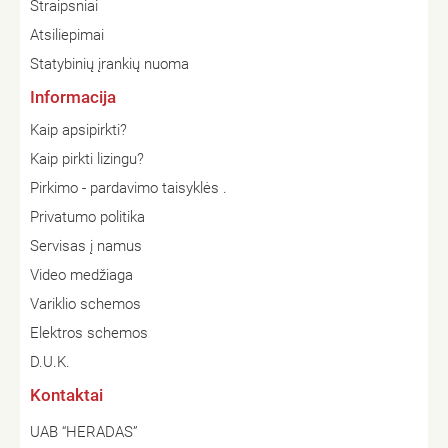
Straipsniai
Atsiliepimai
Statybinių įrankių nuoma
Informacija
Kaip apsipirkti?
Kaip pirkti lizingu?
Pirkimo - pardavimo taisyklės .
Privatumo politika
Servisas į namus
Video medžiaga
Variklio schemos
Elektros schemos
D.U.K.
Kontaktai
UAB “HERADAS”