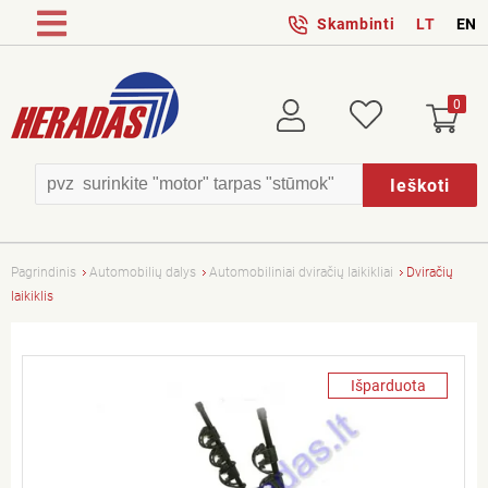
Skambinti
LT
EN
0
Prisijungti
Patikusios
Ieškoti
Pagrindinis
Automobilių dalys
Automobiliniai dviračių laikikliai
Dviračių
laikiklis
Išparduota