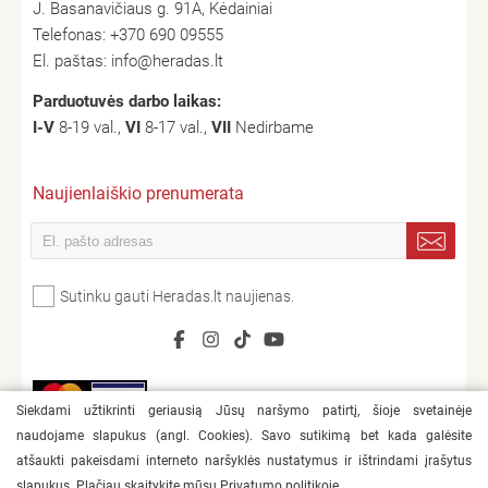
J. Basanavičiaus g. 91A, Kėdainiai
Telefonas:
+370 690 09555
El. paštas:
info@heradas.lt
Parduotuvės darbo laikas:
I-V
8-19 val.,
VI
8-17 val.,
VII
Nedirbame
Naujienlaiškio prenumerata
Sutinku gauti Heradas.lt naujienas.
Siekdami užtikrinti geriausią Jūsų naršymo patirtį, šioje svetainėje
naudojame slapukus (angl. Cookies). Savo sutikimą bet kada galėsite
atšaukti pakeisdami interneto naršyklės nustatymus ir ištrindami įrašytus
slapukus. Plačiau skaitykite mūsų
Privatumo politikoje