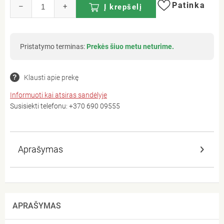
Patinka
–
+
Į krepšelį
Pristatymo terminas:
Prekės šiuo metu neturime.
Klausti apie prekę
Informuoti kai atsiras sandėlyje
Susisiekti telefonu:
+370 690 09555
Aprašymas
APRAŠYMAS