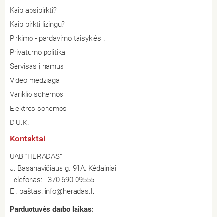
Kaip apsipirkti?
Kaip pirkti lizingu?
Pirkimo - pardavimo taisyklės .
Privatumo politika
Servisas į namus
Video medžiaga
Variklio schemos
Elektros schemos
D.U.K.
Kontaktai
UAB “HERADAS”
J. Basanavičiaus g. 91A, Kėdainiai
Telefonas:
+370 690 09555
El. paštas:
info@heradas.lt
Parduotuvės darbo laikas: