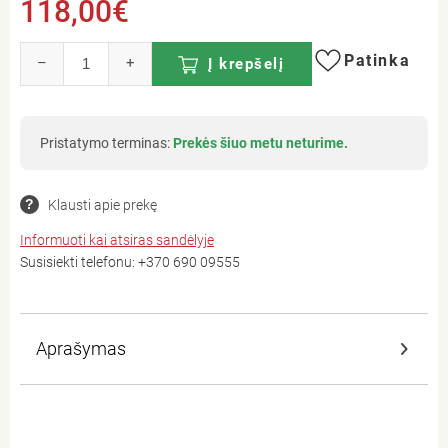
118,00€
Patinka
–
+
Į krepšelį
Pristatymo terminas:
Prekės šiuo metu neturime.
Klausti apie prekę
Informuoti kai atsiras sandėlyje
Susisiekti telefonu:
+370 690 09555
Aprašymas