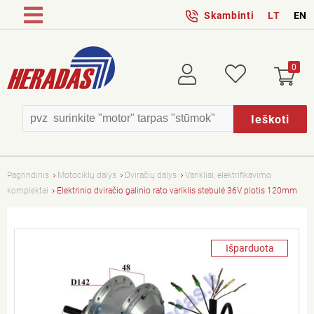
Skambinti
LT
EN
0
Prisijungti
Patikusios
Ieškoti
Pagrindinis
Motociklų dalys
Dviračių dalys
Varikliai, elektrifikavimo
komplektai
Elektrinio dviračio galinio rato variklis stebulė 36V plotis 120mm
Išparduota