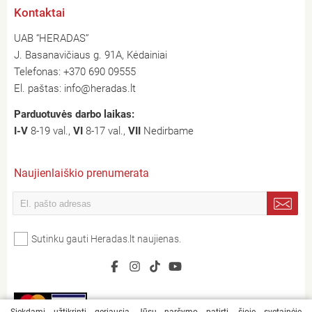
Kontaktai
UAB “HERADAS”
J. Basanavičiaus g. 91A, Kėdainiai
Telefonas:
+370 690 09555
El. paštas:
info@heradas.lt
Parduotuvės darbo laikas:
I-V
8-19 val.,
VI
8-17 val.,
VII
Nedirbame
Naujienlaiškio prenumerata
Sutinku gauti Heradas.lt naujienas.