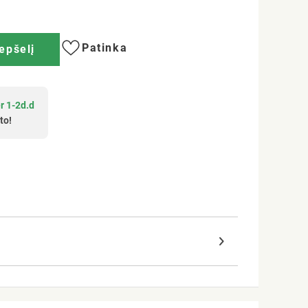
Patinka
repšelį
r 1-2d.d
to!