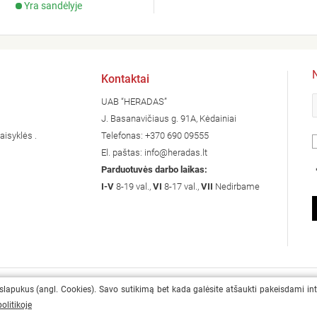
Yra sandėlyje
Kontaktai
UAB “HERADAS”
J. Basanavičiaus g. 91A, Kėdainiai
aisyklės .
Telefonas:
+370 690 09555
El. paštas:
info@heradas.lt
Parduotuvės darbo laikas:
I-V
8-19 val.,
VI
8-17 val.,
VII
Nedirbame
 slapukus (angl. Cookies). Savo sutikimą bet kada galėsite atšaukti pakeisdami in
olitikoje