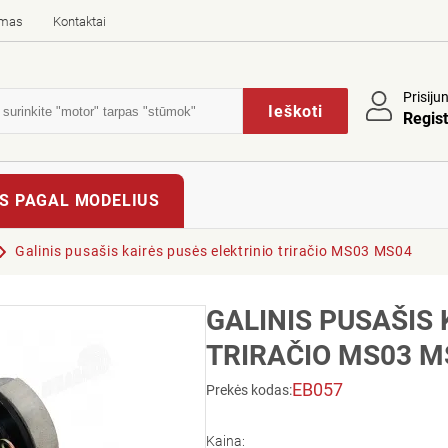
imas
Kontaktai
Prisiju
Ieškoti
Regist
S PAGAL MODELIUS
Galinis pusašis kairės pusės elektrinio triračio MS03 MS04
GALINIS PUSAŠIS 
TRIRAČIO MS03 M
EB057
Prekės kodas:
Kaina: