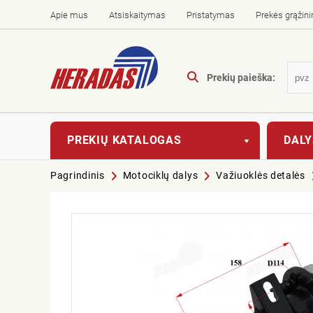
Apie mus
Atsiskaitymas
Pristatymas
Prekės grąžin
Prekių paieška:
PREKIŲ KATALOGAS
DALY
Pagrindinis
Motociklų dalys
Važiuoklės detalės