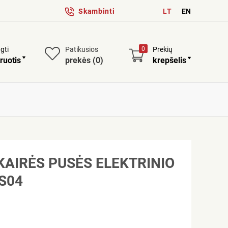
Skambinti
LT
EN
ngti
Patikusios
0
Prekių
ruotis
prekės
(0)
krepšelis
KAIRĖS PUSĖS ELEKTRINIO
S04