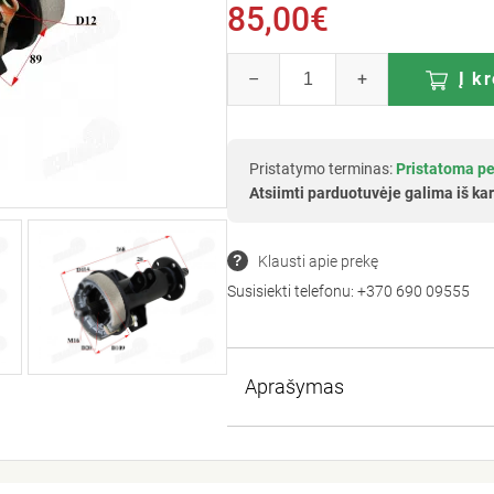
85,00€
–
+
Į k
Pristatymo terminas:
Pristatoma pe
Atsiimti parduotuvėje galima iš kar
Klausti apie prekę
Susisiekti telefonu:
+370 690 09555
Aprašymas