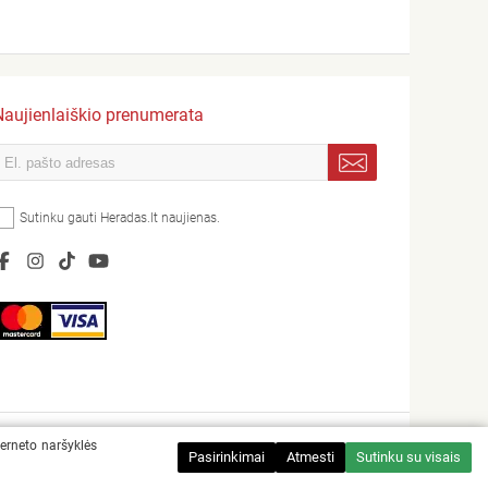
Naujienlaiškio prenumerata
Sutinku gauti Heradas.lt naujienas.
terneto naršyklės
Sprendimas:
Pasirinkimai
Atmesti
Sutinku su visais