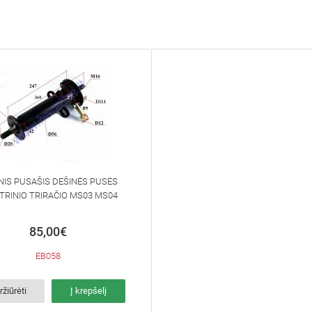
NIS PUSAŠIS DEŠINĖS PUSĖS
TRINIO TRIRAČIO MS03 MS04
85,00€
EB058
ržiūrėti
Į krepšelį