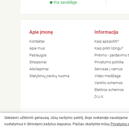
Yra sandėlyje
Apie įmonę
Informacija
Kontaktai
Kaip apsipirkti?
Apie mus
Kaip pirkti lizingu?
Paslaugos
Pirkimo - pardavimo t
Straipsniai
Privatumo politika
Atsiliepimai
Servisas į namus
Statybinių įrankių nuoma
Video medžiaga
Variklio schemos
Elektros schemos
D.U.K.
Siekdami užtikrinti geriausią Jūsų naršymo patirtį, šioje svetainėje naudojame
© 2026 Visos teisės saugomos Heradas
nustatymus ir ištrindami įrašytus slapukus. Plačiau skaitykite mūsų
Privatumo p