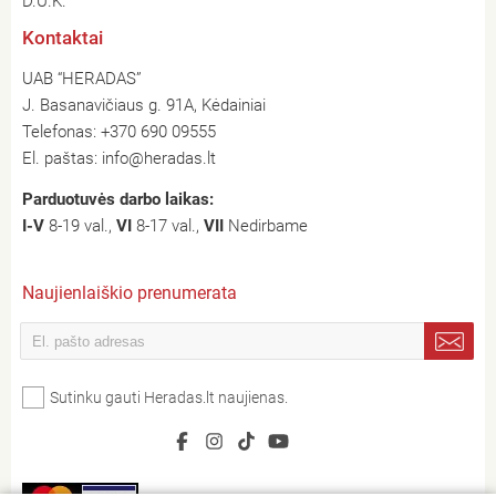
D.U.K.
Kontaktai
UAB “HERADAS”
J. Basanavičiaus g. 91A, Kėdainiai
Telefonas:
+370 690 09555
El. paštas:
info@heradas.lt
Parduotuvės darbo laikas:
I-V
8-19 val.,
VI
8-17 val.,
VII
Nedirbame
Naujienlaiškio prenumerata
Sutinku gauti Heradas.lt naujienas.