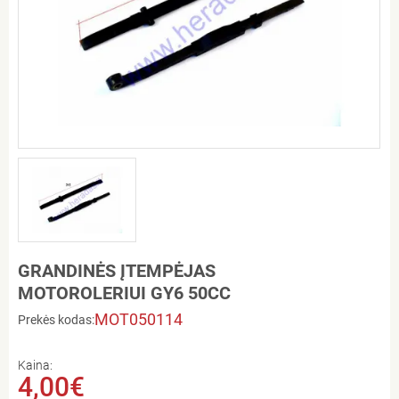
GRANDINĖS ĮTEMPĖJAS
MOTOROLERIUI GY6 50CC
MOT050114
Prekės kodas:
Kaina:
4,00€