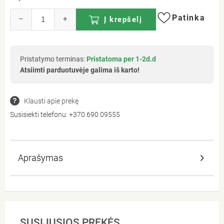
Patinka
–
+
Į krepšelį
Pristatymo terminas:
Pristatoma per 1-2d.d
Atsiimti parduotuvėje galima iš karto!
Klausti apie prekę
Susisiekti telefonu:
+370 690 09555
Aprašymas
SUSIJUSIOS PREKĖS