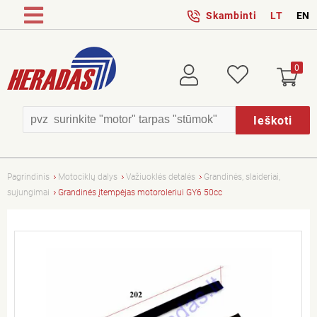
Skambinti
LT
EN
0
Prisijungti
Patikusios
Ieškoti
Pagrindinis
Motociklų dalys
Važiuoklės detalės
Grandinės, slaideriai,
sujungimai
Grandinės įtempėjas motoroleriui GY6 50cc