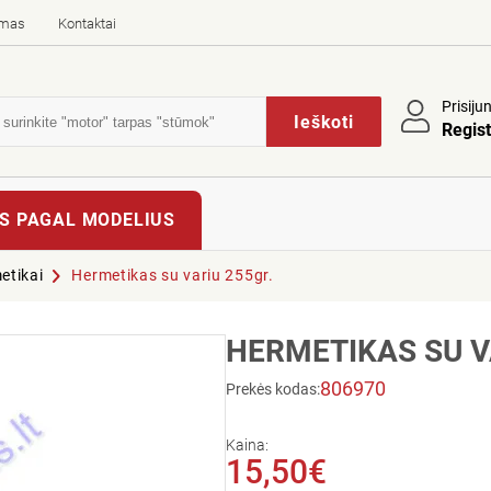
imas
Kontaktai
Prisiju
Ieškoti
Regist
S PAGAL MODELIUS
metikai
Hermetikas su variu 255gr.
HERMETIKAS SU V
806970
Prekės kodas:
Kaina:
15,50€