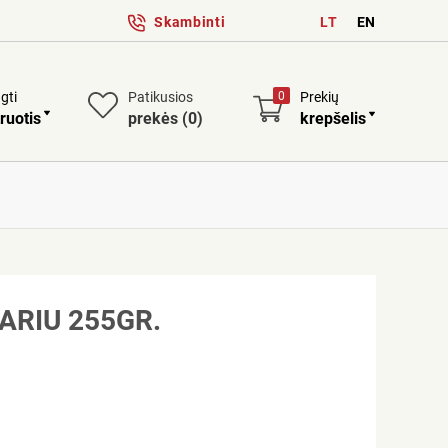
Skambinti
LT
EN
ngti
Patikusios
0
Prekių
ruotis
prekės
(0)
krepšelis
ARIU 255GR.