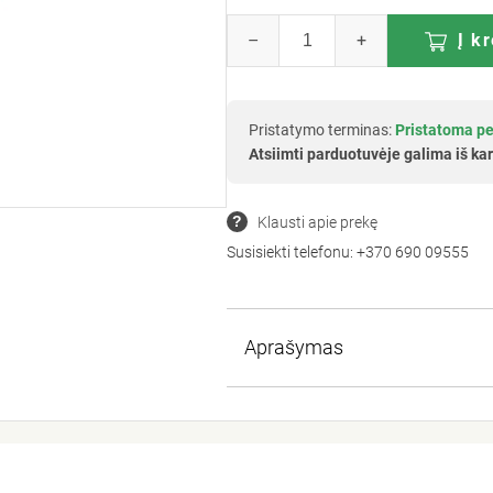
–
+
Į k
Pristatymo terminas:
Pristatoma pe
Atsiimti parduotuvėje galima iš kar
Klausti apie prekę
Susisiekti telefonu:
+370 690 09555
Aprašymas