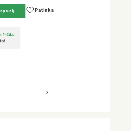
Patinka
repšelį
r 1-2d.d
to!