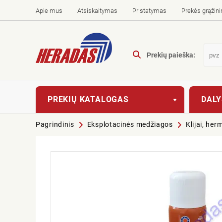
Apie mus
Atsiskaitymas
Pristatymas
Prekės grąžin
Prekių paieška:
PREKIŲ KATALOGAS
DALY
Pagrindinis
Eksplotacinės medžiagos
Klijai, her