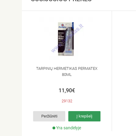
TARPINIŲ HERMETIKAS PERMATEX
80ML
11,90€
29132
Peržiūrėti
Į krepšelį
Yra sandėlyje