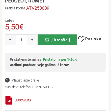
PEUGEOT, ROMET
ATV250009
Prekės kodas:
Kaina:
5,50€
Patinka
–
+
Į krepšelį
Pristatymo terminas:
Pristatoma per 1-2d.d
Atsiimti parduotuvėje galima iš karto!
Klausti apie prekę
Susisiekti telefonu:
+370 690 09555
Tinka/Fits