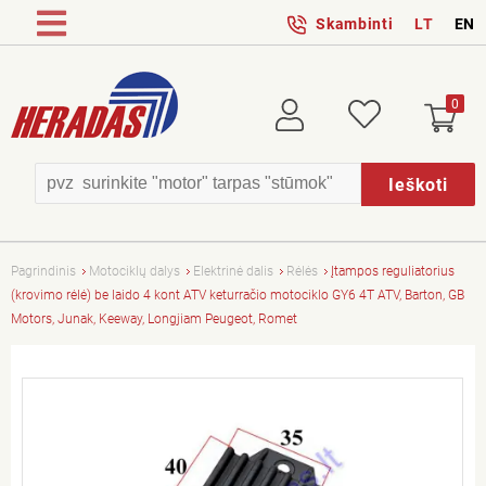
Skambinti
LT
EN
0
Prisijungti
Patikusios
Ieškoti
Pagrindinis
Motociklų dalys
Elektrinė dalis
Rėlės
Įtampos reguliatorius
(krovimo rėlė) be laido 4 kont ATV keturračio motociklo GY6 4T ATV, Barton, GB
Motors, Junak, Keeway, Longjiam Peugeot, Romet