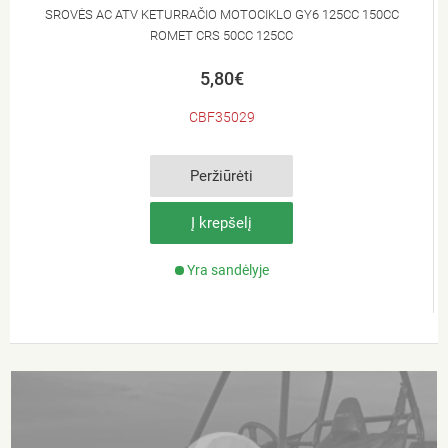
SROVĖS AC ATV KETURRAČIO MOTOCIKLO GY6 125CC 150CC
ROMET CRS 50CC 125CC
5,80€
CBF35029
Peržiūrėti
Į krepšelį
Yra sandėlyje