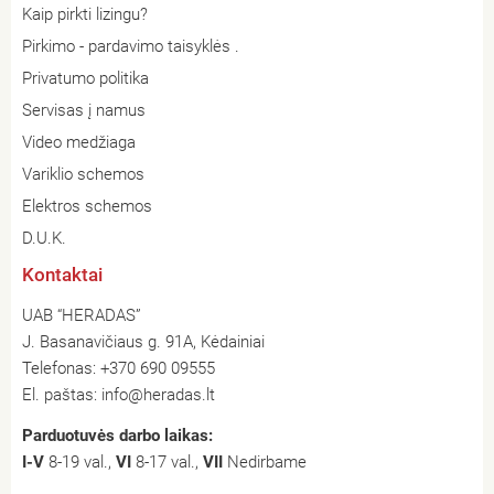
Kaip pirkti lizingu?
Pirkimo - pardavimo taisyklės .
Privatumo politika
Servisas į namus
Video medžiaga
Variklio schemos
Elektros schemos
D.U.K.
Kontaktai
UAB “HERADAS”
J. Basanavičiaus g. 91A, Kėdainiai
Telefonas:
+370 690 09555
El. paštas:
info@heradas.lt
Parduotuvės darbo laikas:
I-V
8-19 val.,
VI
8-17 val.,
VII
Nedirbame