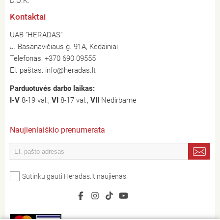
D.U.K.
Kontaktai
UAB “HERADAS”
J. Basanavičiaus g. 91A, Kėdainiai
Telefonas:
+370 690 09555
El. paštas:
info@heradas.lt
Parduotuvės darbo laikas:
I-V
8-19 val.,
VI
8-17 val.,
VII
Nedirbame
Naujienlaiškio prenumerata
Sutinku gauti Heradas.lt naujienas.