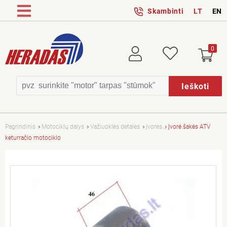
Skambinti
LT
EN
0
Prisijungti
Patikusios
Ieškoti
Pagrindinis
Motociklų dalys
Važiuoklės detalės
Įvorės
Įvorė šakės ATV
keturračio motociklo