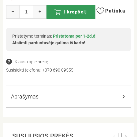
Patinka
–
+
Į krepšelį
Pristatymo terminas:
Pristatoma per 1-2d.d
Atsiimti parduotuvėje galima iš karto!
Klausti apie prekę
Susisiekti telefonu:
+370 690 09555
Aprašymas
SUSIJUSIOS PREKĖS