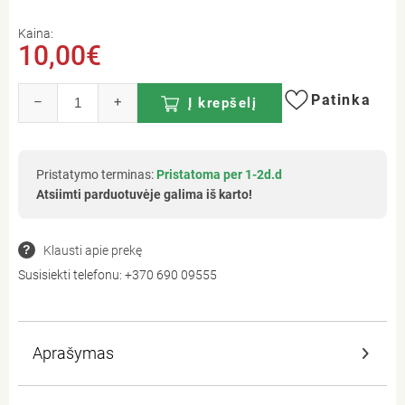
Kaina:
10,00€
Patinka
–
+
Į krepšelį
Pristatymo terminas:
Pristatoma per 1-2d.d
Atsiimti parduotuvėje galima iš karto!
Klausti apie prekę
Susisiekti telefonu:
+370 690 09555
Aprašymas