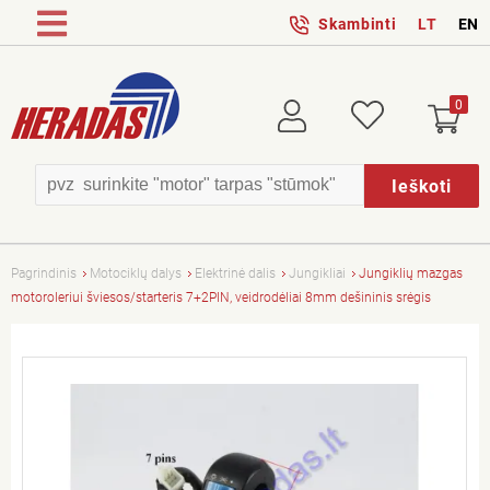
Skambinti
LT
EN
0
Prisijungti
Patikusios
Ieškoti
Pagrindinis
Motociklų dalys
Elektrinė dalis
Jungikliai
Jungiklių mazgas
motoroleriui šviesos/starteris 7+2PIN, veidrodėliai 8mm dešininis srėgis