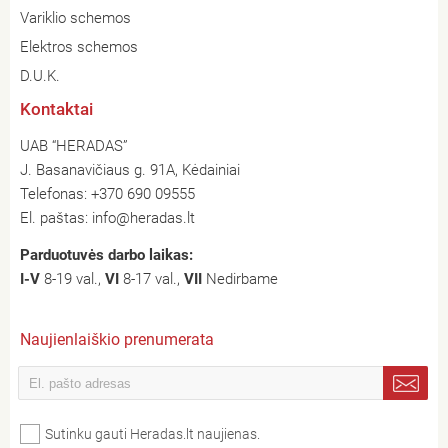
Variklio schemos
Elektros schemos
D.U.K.
Kontaktai
UAB “HERADAS”
J. Basanavičiaus g. 91A, Kėdainiai
Telefonas:
+370 690 09555
El. paštas:
info@heradas.lt
Parduotuvės darbo laikas:
I-V
8-19 val.,
VI
8-17 val.,
VII
Nedirbame
Naujienlaiškio prenumerata
Sutinku gauti Heradas.lt naujienas.