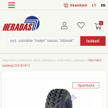
Skambinti
LT
EN
0
Prisijungti
Patikusios
Ieškoti
Pagrindinis
Motociklų dalys
Padangos
Keturračių padangos
Keturračio
padanga 205/80-R12
Išparduota