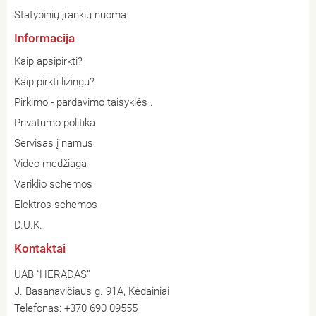
Statybinių įrankių nuoma
Informacija
Kaip apsipirkti?
Kaip pirkti lizingu?
Pirkimo - pardavimo taisyklės .
Privatumo politika
Servisas į namus
Video medžiaga
Variklio schemos
Elektros schemos
D.U.K.
Kontaktai
UAB “HERADAS”
J. Basanavičiaus g. 91A, Kėdainiai
Telefonas:
+370 690 09555