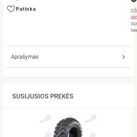
Patinka
In
san
Sus
tel
Aprašymas
SUSIJUSIOS PREKĖS