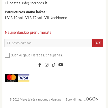
El. paštas:
info@heradas.lt
Parduotuvės darbo laikas:
I-V
8-19 val.,
VI
8-17 val.,
VII
Nedirbame
Naujienlaiškio prenumerata
Sutinku gauti Heradas.lt naujienas.
© 2026 Visos teisės saugomos Heradas
Sprendimas: