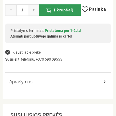
Patinka
–
+
Į krepšelį
Pristatymo terminas:
Pristatoma per 1-2d.d
Atsiimti parduotuvėje galima iš karto!
Klausti apie prekę
Susisiekti telefonu:
+370 690 09555
Aprašymas
SUSIJUSIOS PREKĖS