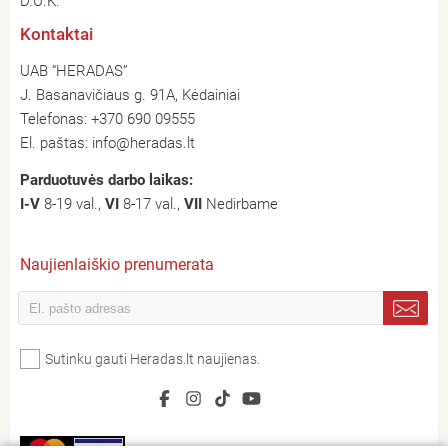
D.U.K.
Kontaktai
UAB “HERADAS”
J. Basanavičiaus g. 91A, Kėdainiai
Telefonas:
+370 690 09555
El. paštas:
info@heradas.lt
Parduotuvės darbo laikas:
I-V
8-19 val.,
VI
8-17 val.,
VII
Nedirbame
Naujienlaiškio prenumerata
Sutinku gauti Heradas.lt naujienas.