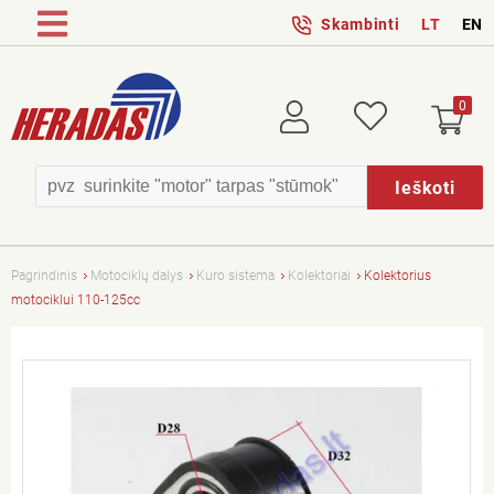
Skambinti
LT
EN
0
Prisijungti
Patikusios
Ieškoti
Pagrindinis
Motociklų dalys
Kuro sistema
Kolektoriai
Kolektorius
motociklui 110-125cc