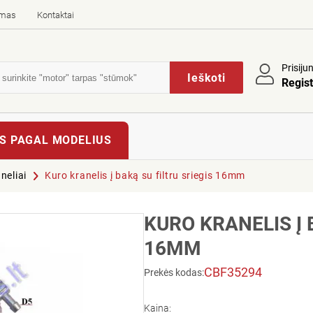
imas
Kontaktai
Prisiju
Ieškoti
Regist
S PAGAL MODELIUS
neliai
Kuro kranelis į baką su filtru sriegis 16mm
KURO KRANELIS Į 
16MM
CBF35294
Prekės kodas:
Kaina: