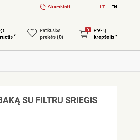
Skambinti
LT
EN
ngti
Patikusios
0
Prekių
ruotis
prekės
(0)
krepšelis
BAKĄ SU FILTRU SRIEGIS