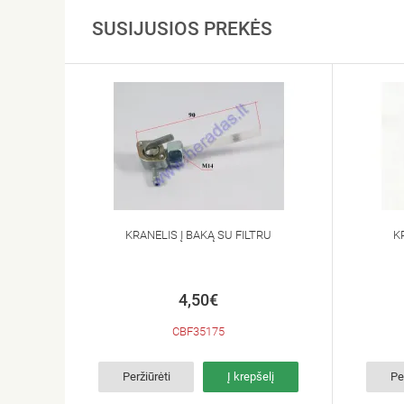
SUSIJUSIOS PREKĖS
KRANELIS Į BAKĄ SU FILTRU
K
4,50€
CBF35175
Peržiūrėti
Į krepšelį
Pe