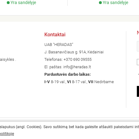
Yra sandėlyje
Yra sandėlyje
Kontaktai
UAB “HERADAS”
J. Basanavičiaus g. 91A, Kėdainiai
aisyklės .
Telefonas:
+370 690 09555
El. paštas:
info@heradas.lt
Parduotuvės darbo laikas:
I-V
8-19 val.,
VI
8-17 val.,
VII
Nedirbame
 slapukus (angl. Cookies). Savo sutikimą bet kada galėsite atšaukti pakeisdami in
olitikoje