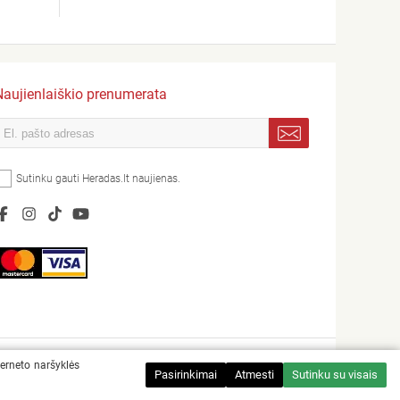
Naujienlaiškio prenumerata
Sutinku gauti Heradas.lt naujienas.
terneto naršyklės
Sprendimas:
Pasirinkimai
Atmesti
Sutinku su visais