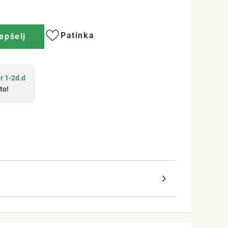
Patinka
repšelį
r 1-2d.d
to!