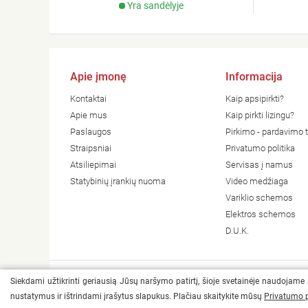
Yra sandėlyje
Apie įmonę
Informacija
Kontaktai
Kaip apsipirkti?
Apie mus
Kaip pirkti lizingu?
Paslaugos
Pirkimo - pardavimo t
Straipsniai
Privatumo politika
Atsiliepimai
Servisas į namus
Statybinių įrankių nuoma
Video medžiaga
Variklio schemos
Elektros schemos
D.U.K.
Siekdami užtikrinti geriausią Jūsų naršymo patirtį, šioje svetainėje naudojame
© 2026 Visos teisės saugomos Heradas
nustatymus ir ištrindami įrašytus slapukus. Plačiau skaitykite mūsų
Privatumo p