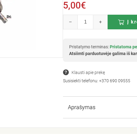
5,00€
–
+
Į k
Pristatymo terminas:
Pristatoma pe
Atsiimti parduotuvėje galima iš kar
Klausti apie prekę
Susisiekti telefonu:
+370 690 09555
Aprašymas