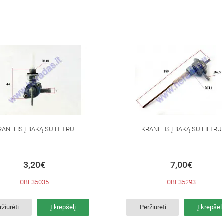
RANELIS Į BAKĄ SU FILTRU
KRANELIS Į BAKĄ SU FILTRU
3,20€
7,00€
CBF35035
CBF35293
ržiūrėti
Į krepšelį
Peržiūrėti
Į krepšel