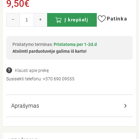
9,50€
Patinka
–
+
Į krepšelį
Pristatymo terminas:
Pristatoma per 1-2d.d
Atsiimti parduotuvėje galima iš karto!
Klausti apie prekę
Susisiekti telefonu:
+370 690 09555
Aprašymas