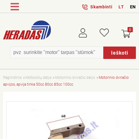
Skambinti
LT
EN
0
Prisijungti
Patikusios
Ieškoti
Pagrindinis
Motociklų dalys
Motorinio dviračio dalys
Motorinio dviračio
apvijos, apvija tinka 50cc 80cc 85cc 100cc