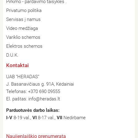
Pirkimo - pardavimo taisyklės .
Privatumo politika
Servisas į namus
Video medžiaga
Variklio schemos
Elektros schemos
D.U.K.
Kontaktai
UAB “HERADAS”
J. Basanavičiaus g. 91A, Kėdainiai
Telefonas:
+370 690 09555
El. paštas:
info@heradas.lt
Parduotuvės darbo laikas:
I-V
8-19 val.,
VI
8-17 val.,
VII
Nedirbame
Naujienlaiškio prenumerata