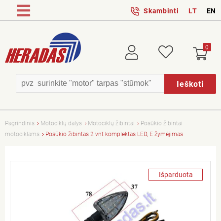
Skambinti
LT
EN
0
Prisijungti
Patikusios
Ieškoti
Pagrindinis
Motociklų dalys
Motociklų žibintai
Posūkio žibintai
motociklams
Posūkio žibintas 2 vnt komplektas LED, E žymėjimas
Išparduota