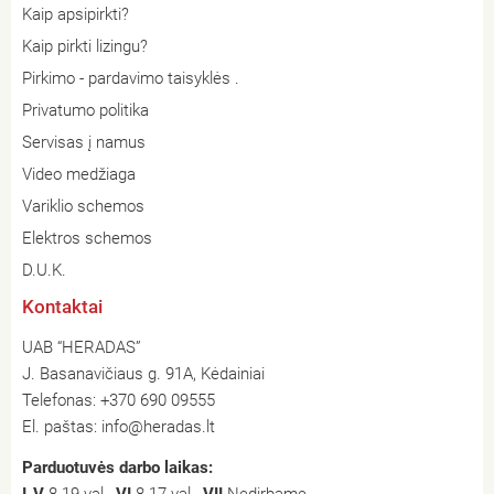
Kaip apsipirkti?
Kaip pirkti lizingu?
Pirkimo - pardavimo taisyklės .
Privatumo politika
Servisas į namus
Video medžiaga
Variklio schemos
Elektros schemos
D.U.K.
Kontaktai
UAB “HERADAS”
J. Basanavičiaus g. 91A, Kėdainiai
Telefonas:
+370 690 09555
El. paštas:
info@heradas.lt
Parduotuvės darbo laikas:
I-V
8-19 val.,
VI
8-17 val.,
VII
Nedirbame