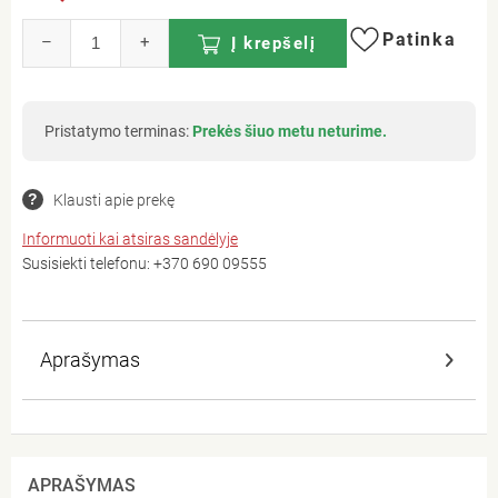
Patinka
–
+
Į krepšelį
Pristatymo terminas:
Prekės šiuo metu neturime.
Klausti apie prekę
Informuoti kai atsiras sandėlyje
Susisiekti telefonu:
+370 690 09555
Aprašymas
APRAŠYMAS