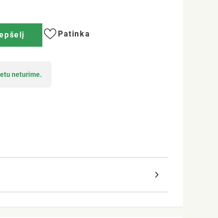
Patinka
repšelį
etu neturime.