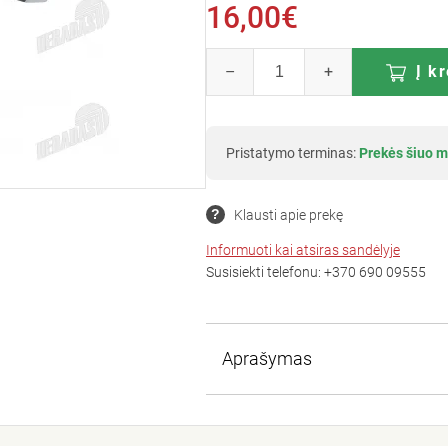
16,00€
–
+
Į k
Pristatymo terminas:
Prekės šiuo m
Klausti apie prekę
Informuoti kai atsiras sandėlyje
Susisiekti telefonu:
+370 690 09555
Aprašymas