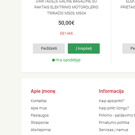
DAIKTADĖŽĖ GALINĖ BAGAŽINĖ SU
ELEK
RAKTAIS ELEKTRINIO MOTOROLERIO
PRIETAI
TRIRAČIO MS03, MS04
50,00€
EB1466
Peržiūrėti
Į krepšelį
Pe
Yra sandėlyje
Apie įmonę
Informacija
Kontaktai
Kaip apsipirkti?
Apie mus
Kaip pirkti lizingu?
Paslaugos
Pirkimo - pardavimo t
Straipsniai
Privatumo politika
Atsiliepimai
Servisas į namus