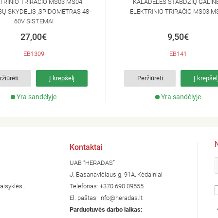
TRINIO TRIRAČIO MS03 MS04
KALADĖLĖS STABDŽIŲ GALIN
SŲ SKYDELIS ,SPIDOMETRAS 48-
ELEKTRINIO TRIRAČIO MS03 M
60V SISTEMAI
27,00€
9,50€
EB1309
EB141
ržiūrėti
Į krepšelį
Peržiūrėti
Į krepšel
Yra sandėlyje
Yra sandėlyje
Kontaktai
UAB “HERADAS”
J. Basanavičiaus g. 91A, Kėdainiai
aisyklės .
Telefonas:
+370 690 09555
El. paštas:
info@heradas.lt
Parduotuvės darbo laikas: