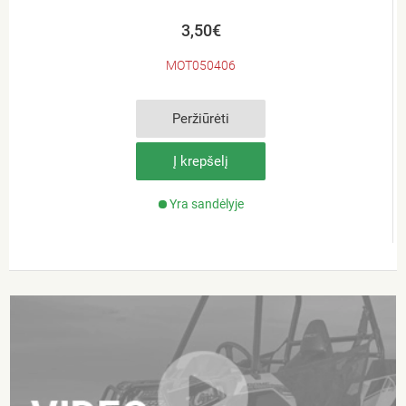
3,50€
MOT050406
Peržiūrėti
Į krepšelį
Yra sandėlyje