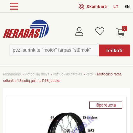
Skambinti
LT
EN
0
Prisijungti
Patikusios
Ieškoti
Pagrindinis
Motociklų dalys
Važiuoklės detalės
Ratai
Motociklo ratas,
ratlankis 18 colių galinis R18 juodas
Išparduota