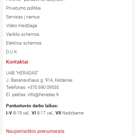
Privatumo politika
Servisas į namus
Video medžiaga
Variklio schemos
Elektros schemos
D.U.K.
Kontaktai
UAB “HERADAS”
J. Basanavičiaus g. 91A, Kėdainiai
Telefonas:
+370 690 09555
El. paštas:
info@heradas.lt
Parduotuvės darbo laikas:
I-V
8-19 val.,
VI
8-17 val.,
VII
Nedirbame
Naujienlaiškio prenumerata