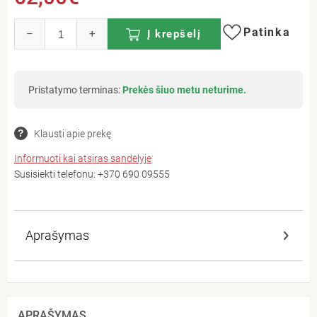
Patinka
–
+
Į krepšelį
Pristatymo terminas:
Prekės šiuo metu neturime.
Klausti apie prekę
Informuoti kai atsiras sandėlyje
Susisiekti telefonu:
+370 690 09555
Aprašymas
APRAŠYMAS