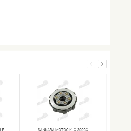
LĖ
SANKABA MOTOCIKLO 300CC
SAN