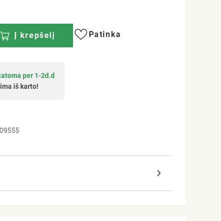
Patinka
Į krepšelį
tatoma per 1-2d.d
ima iš karto!
 09555