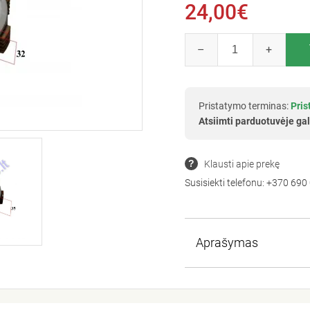
24,00€
–
+
Pristatymo terminas:
Pris
Atsiimti parduotuvėje gal
Klausti apie prekę
Susisiekti telefonu:
+370 690
Aprašymas