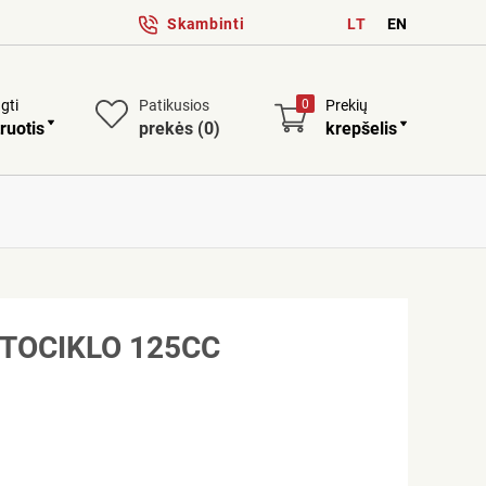
Skambinti
LT
EN
ngti
Patikusios
0
Prekių
ruotis
prekės
(0)
krepšelis
TOCIKLO 125CC