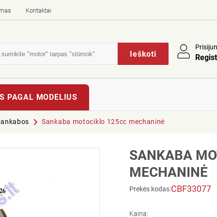
imas
Kontaktai
Prisiju
Ieškoti
Regist
S PAGAL MODELIUS
Sankabos
Sankaba motociklo 125cc mechaninė
SANKABA MO
MECHANINĖ
CBF33077
Prekės kodas:
Kaina: