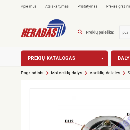
Apie mus
Atsiskaitymas
Pristatymas
Prekės grąžin
Prekių paieška:
PREKIŲ KATALOGAS
DALY
Pagrindinis
Motociklų dalys
Variklių detalės