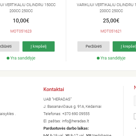
IUI VERTIKALIU CILINDRU 150CC
VARIKLIUI VERTIKALIU CILINDRU 
200CC 250CC
200CC 250CC
10,00€
25,00€
MOT051623
MOT051621
ržiūrėti
Į krepšelį
Peržiūrėti
Į krepšel
Yra sandėlyje
Yra sandėlyje
Kontaktai
UAB “HERADAS”
J. Basanavičiaus g. 91A, Kėdainiai
aisyklės .
Telefonas:
+370 690 09555
El. paštas:
info@heradas.lt
Parduotuvės darbo laikas:
I-V
8-19 val.,
VI
8-17 val.,
VII
Nedirbame