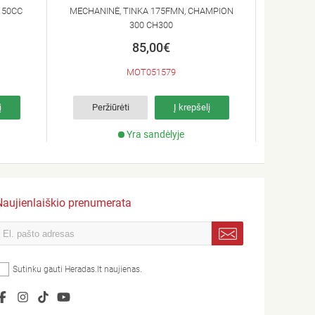
150CC
MECHANINĖ, TINKA 175FMN, CHAMPION
MINAR
300 CH300
85,00€
MOT051579
į
Peržiūrėti
Į krepšelį
Per
Yra sandėlyje
Naujienlaiškio prenumerata
Sutinku gauti Heradas.lt naujienas.