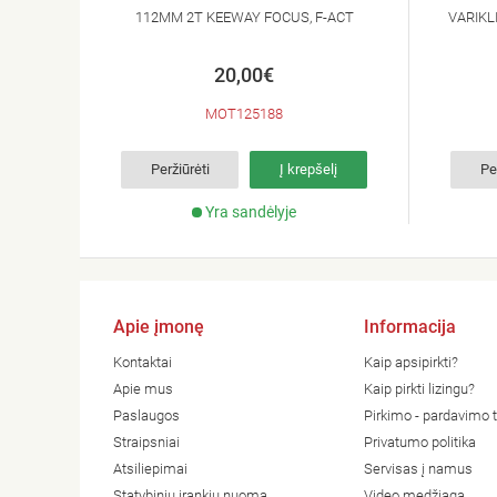
112MM 2T KEEWAY FOCUS, F-ACT
VARIKL
20,00€
MOT125188
Peržiūrėti
Į krepšelį
Pe
Yra sandėlyje
Apie įmonę
Informacija
Kontaktai
Kaip apsipirkti?
Apie mus
Kaip pirkti lizingu?
Paslaugos
Pirkimo - pardavimo t
Straipsniai
Privatumo politika
Atsiliepimai
Servisas į namus
Statybinių įrankių nuoma
Video medžiaga