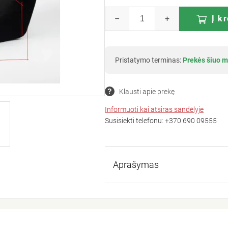
–
+
Į k
Pristatymo terminas:
Prekės šiuo m
Klausti apie prekę
Informuoti kai atsiras sandėlyje
Susisiekti telefonu:
+370 690 09555
Aprašymas