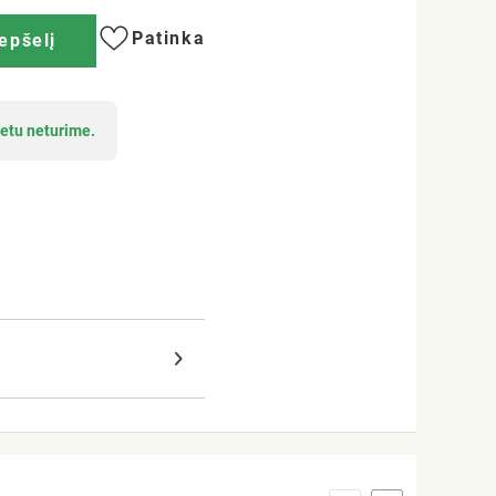
Patinka
repšelį
etu neturime.