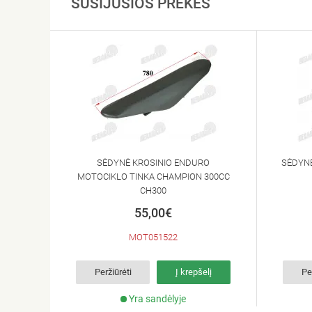
SUSIJUSIOS PREKĖS
SĖDYNĖ KROSINIO ENDURO
SĖDYNĖ
MOTOCIKLO TINKA CHAMPION 300CC
CH300
55,00€
MOT051522
Peržiūrėti
Į krepšelį
Pe
Yra sandėlyje