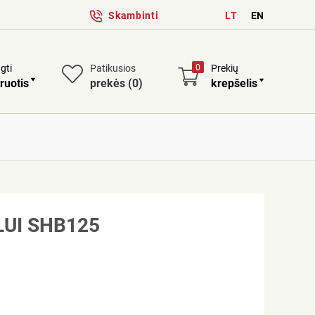
Skambinti
LT
EN
ngti
Patikusios
0
Prekių
ruotis
prekės
(0)
krepšelis
UI SHB125