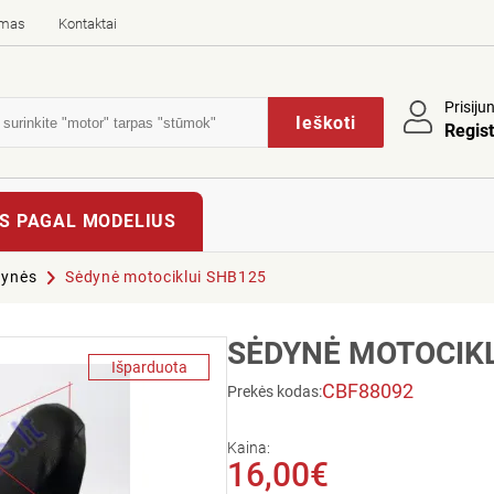
imas
Kontaktai
Prisiju
Ieškoti
Regist
S PAGAL MODELIUS
dynės
Sėdynė motociklui SHB125
SĖDYNĖ MOTOCIKL
Išparduota
CBF88092
Prekės kodas:
Kaina:
16,00€