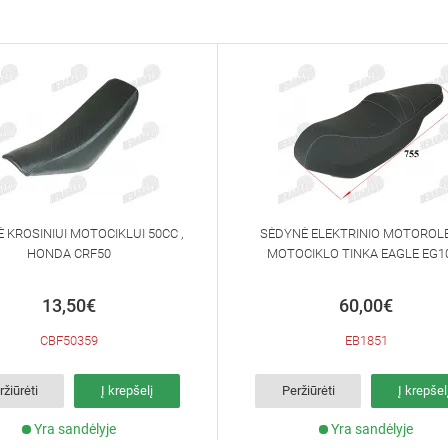
 KROSINIUI MOTOCIKLUI 50CC ,
SĖDYNĖ ELEKTRINIO MOTOROLE
HONDA CRF50
MOTOCIKLO TINKA EAGLE EG1
13,50€
60,00€
CBF50359
EB1851
ržiūrėti
Į krepšelį
Peržiūrėti
Į krepšel
Yra sandėlyje
Yra sandėlyje