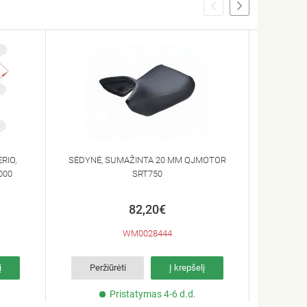
RIO,
SĖDYNĖ, SUMAŽINTA 20 MM QJMOTOR
SĖDYN
000
SRT750
82,20€
WM0028444
į
Peržiūrėti
Į krepšelį
Per
Pristatymas 4-6 d.d.