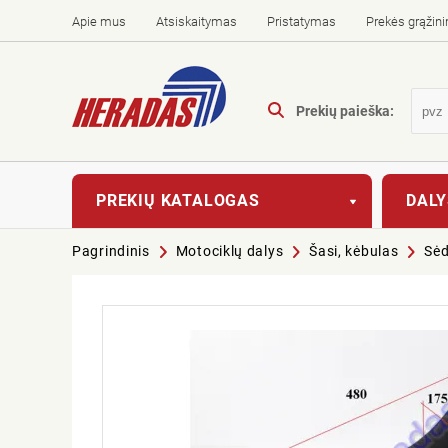
Apie mus
Atsiskaitymas
Pristatymas
Prekės grąžin
Prekių paieška:
PREKIŲ KATALOGAS
DALY
Pagrindinis
Motociklų dalys
Šasi, kėbulas
Sė