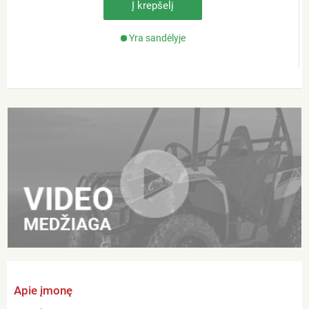
Į krepšelį
Yra sandėlyje
Apie įmonę