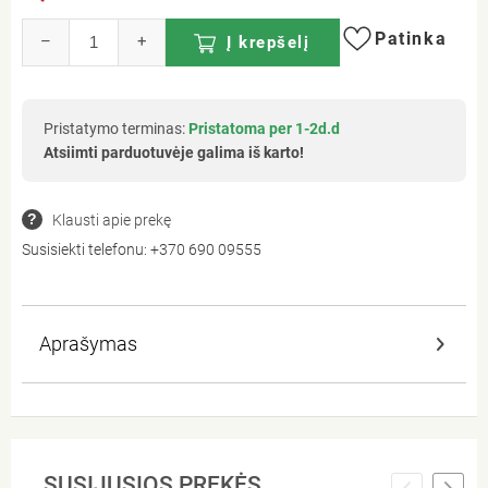
Patinka
–
+
Į krepšelį
Pristatymo terminas:
Pristatoma per 1-2d.d
Atsiimti parduotuvėje galima iš karto!
Klausti apie prekę
Susisiekti telefonu:
+370 690 09555
Aprašymas
SUSIJUSIOS PREKĖS