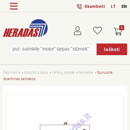
Skambinti
LT
EN
0
Prisijungti
Patikusios
Ieškoti
Pagrindinis
Motociklų dalys
Variklių detalės
Sankabos
Spyruoklė
išcentrinės sankabos