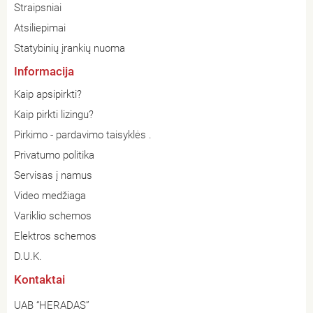
Straipsniai
Atsiliepimai
Statybinių įrankių nuoma
Informacija
Kaip apsipirkti?
Kaip pirkti lizingu?
Pirkimo - pardavimo taisyklės .
Privatumo politika
Servisas į namus
Video medžiaga
Variklio schemos
Elektros schemos
D.U.K.
Kontaktai
UAB “HERADAS”