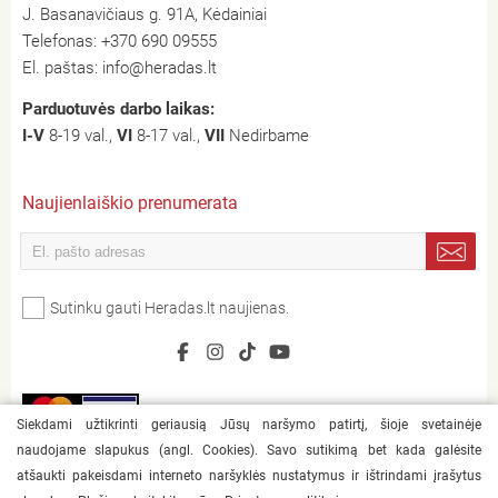
J. Basanavičiaus g. 91A, Kėdainiai
Telefonas:
+370 690 09555
El. paštas:
info@heradas.lt
Parduotuvės darbo laikas:
I-V
8-19 val.,
VI
8-17 val.,
VII
Nedirbame
Naujienlaiškio prenumerata
Sutinku gauti Heradas.lt naujienas.
Siekdami užtikrinti geriausią Jūsų naršymo patirtį, šioje svetainėje
naudojame slapukus (angl. Cookies). Savo sutikimą bet kada galėsite
atšaukti pakeisdami interneto naršyklės nustatymus ir ištrindami įrašytus