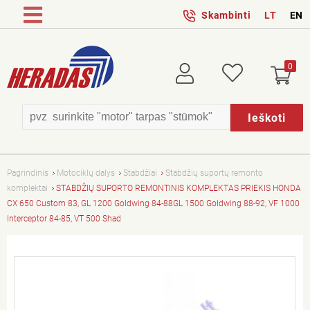
Skambinti
LT
EN
0
Prisijungti
Patikusios
Ieškoti
Pagrindinis
Motociklų dalys
Stabdžiai
Stabdžių suportų remonto
komplektai
STABDŽIŲ SUPORTO REMONTINIS KOMPLEKTAS PRIEKIS HONDA
CX 650 Custom 83, GL 1200 Goldwing 84-88GL 1500 Goldwing 88-92, VF 1000
Interceptor 84-85, VT 500 Shad