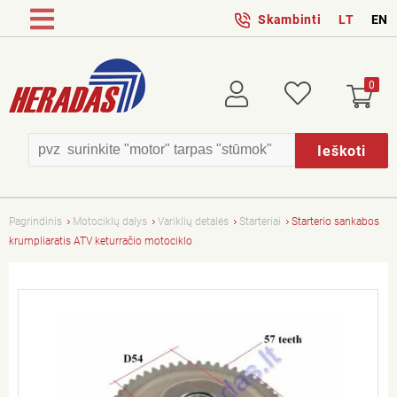
Skambinti
LT
EN
0
Prisijungti
Patikusios
Ieškoti
Pagrindinis
Motociklų dalys
Variklių detalės
Starteriai
Starterio sankabos
krumpliaratis ATV keturračio motociklo