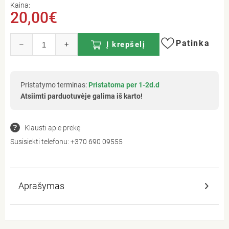
Kaina:
20,00€
Patinka
–
+
Į krepšelį
Pristatymo terminas:
Pristatoma per 1-2d.d
Atsiimti parduotuvėje galima iš karto!
Klausti apie prekę
Susisiekti telefonu:
+370 690 09555
Aprašymas