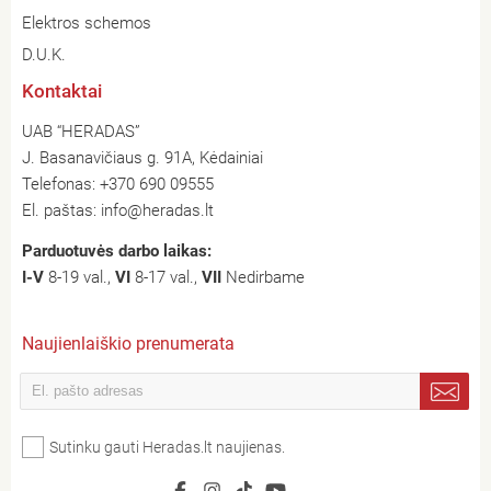
Elektros schemos
D.U.K.
Kontaktai
UAB “HERADAS”
J. Basanavičiaus g. 91A, Kėdainiai
Telefonas:
+370 690 09555
El. paštas:
info@heradas.lt
Parduotuvės darbo laikas:
I-V
8-19 val.,
VI
8-17 val.,
VII
Nedirbame
Naujienlaiškio prenumerata
Sutinku gauti Heradas.lt naujienas.