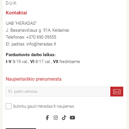
D.U.K.
Kontaktai
UAB “HERADAS”
J. Basanavičiaus g. 91A, Kėdainiai
Telefonas:
+370 690 09555
El. paštas:
info@heradas.lt
Parduotuvės darbo laikas:
I-V
8-19 val.,
VI
8-17 val.,
VII
Nedirbame
Naujienlaiškio prenumerata
Sutinku gauti Heradas.lt naujienas.