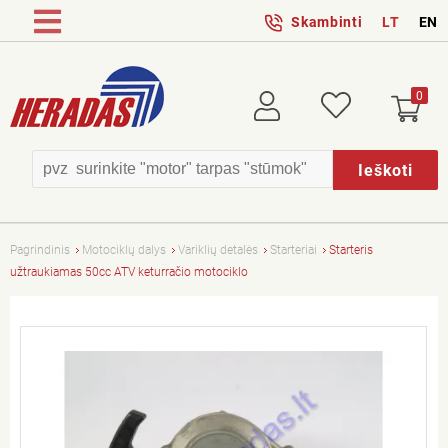
Skambinti
LT
EN
0
Prisijungti
Patikusios
Ieškoti
Pagrindinis
Motociklų dalys
Variklių detalės
Starteriai
Starteris
užtraukiamas 50cc ATV keturračio motociklo