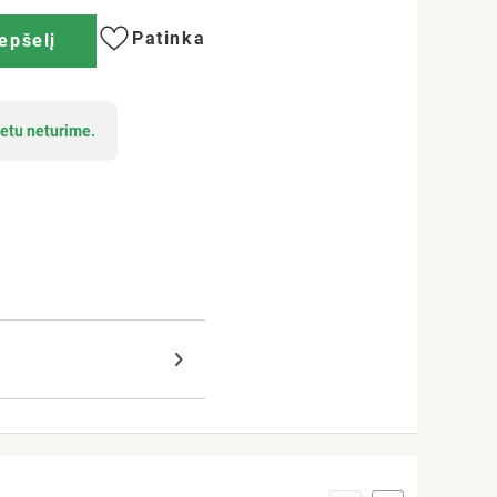
Patinka
repšelį
etu neturime.