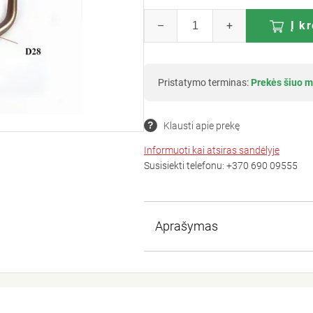
–
+
Į k
Pristatymo terminas:
Prekės šiuo m
Klausti apie prekę
Informuoti kai atsiras sandėlyje
Susisiekti telefonu:
+370 690 09555
Aprašymas