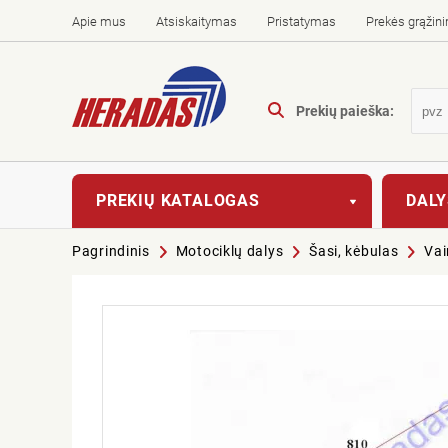
Apie mus
Atsiskaitymas
Pristatymas
Prekės grąžin
Prekių paieška:
PREKIŲ KATALOGAS
DALY
Pagrindinis
Motociklų dalys
Šasi, kėbulas
Vai