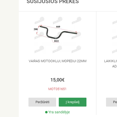
SUSIJUSIOS PREKĖS
VAIRAS MOTOCIKLUI, MOPEDUI 22MM
LAIKIKL
AD
15,00€
MOT051651
Peržiūrėti
Į krepšelį
Pe
Yra sandėlyje