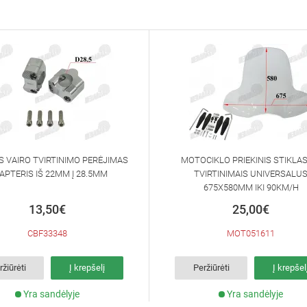
IS VAIRO TVIRTINIMO PERĖJIMAS
MOTOCIKLO PRIEKINIS STIKLAS
APTERIS IŠ 22MM Į 28.5MM
TVIRTINIMAIS UNIVERSALU
675X580MM IKI 90KM/H
13,50€
25,00€
CBF33348
MOT051611
ržiūrėti
Į krepšelį
Peržiūrėti
Į krepšel
Yra sandėlyje
Yra sandėlyje