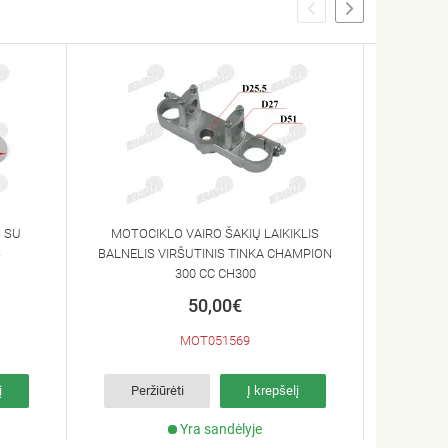
 SU
MOTOCIKLO VAIRO ŠAKIŲ LAIKIKLIS
M
S
BALNELIS VIRŠUTINIS TINKA CHAMPION
MOTO
300 CC CH300
50,00€
MOT051569
į
Peržiūrėti
Į krepšelį
Per
Yra sandėlyje