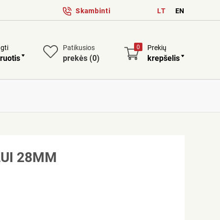
Skambinti
LT
EN
ngti
Patikusios
0
Prekių
ruotis
prekės
(0)
krepšelis
LUI 28MM