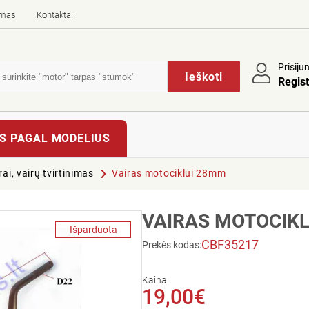
imas
Kontaktai
Prisiju
Ieškoti
Regist
S PAGAL MODELIUS
rai, vairų tvirtinimas
Vairas motociklui 28mm
VAIRAS MOTOCIK
Išparduota
CBF35217
Prekės kodas:
Kaina:
19,00€