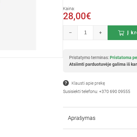
Kaina:
28,00€
–
+
Į k
Pristatymo terminas:
Pristatoma pe
Atsiimti parduotuvėje galima iš kar
Klausti apie prekę
Susisiekti telefonu:
+370 690 09555
Aprašymas