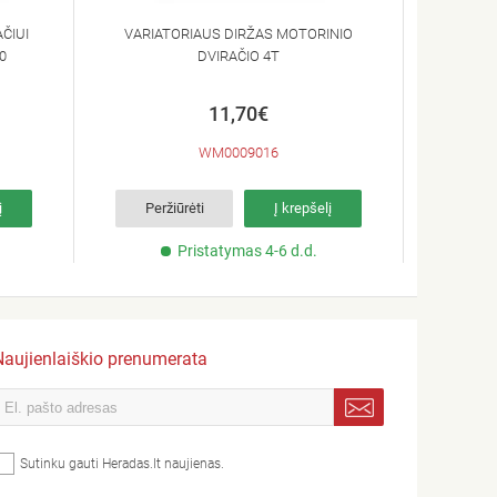
ČIUI
VARIATORIAUS DIRŽAS MOTORINIO
VARIAT
0
DVIRAČIO 4T
11,70€
WM0009016
į
Peržiūrėti
Į krepšelį
Per
Pristatymas 4-6 d.d.
Naujienlaiškio prenumerata
Sutinku gauti Heradas.lt naujienas.