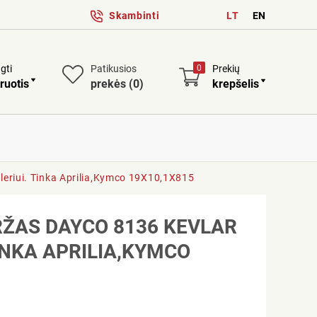
Skambinti
LT
EN
ngti
Patikusios
0
Prekių
ruotis
prekės
(0)
krepšelis
leriui. Tinka Aprilia,Kymco 19X10,1X815
RŽAS DAYCO 8136 KEVLAR
INKA APRILIA,KYMCO