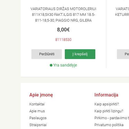
VARIATORIAUS DIRŽAS MOTOROLERIUI
VARIAT
811X18,5X30 FAKT.ILGIS 817 MM 18.5-
KETURRA
811-18,5-30, PIAGGIO NRG, GILERA
STALKER, 436864/6
8,00€
81118530
Peržiūrėti
Į krepšelį
Pe
Yra sandėlyje
Apie įmonę
Informacija
Kontaktai
Kaip apsipirkti?
Apie mus
Kaip pirkti lizingu?
Paslaugos
Pirkimo - pardavimo t
Straipsniai
Privatumo politika