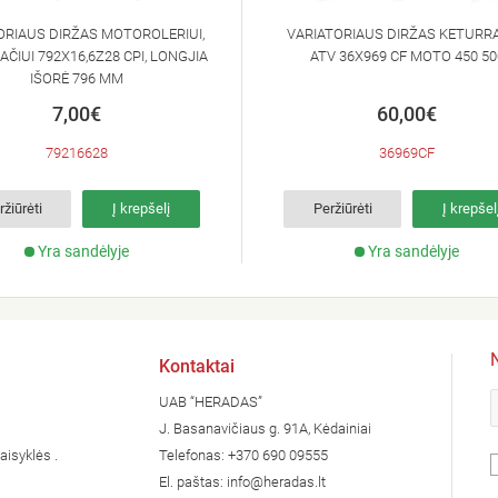
ORIAUS DIRŽAS MOTOROLERIUI,
VARIATORIAUS DIRŽAS KETURRA
ČIUI 792X16,6Z28 CPI, LONGJIA
ATV 36X969 CF MOTO 450 50
IŠORĖ 796 MM
7,00€
60,00€
79216628
36969CF
ržiūrėti
Į krepšelį
Peržiūrėti
Į krepšel
Yra sandėlyje
Yra sandėlyje
Kontaktai
UAB “HERADAS”
J. Basanavičiaus g. 91A, Kėdainiai
aisyklės .
Telefonas:
+370 690 09555
El. paštas:
info@heradas.lt