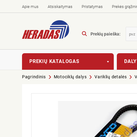
Apie mus
Atsiskaitymas
Pristatymas
Prekės grąžin
Prekių paieška:
PREKIŲ KATALOGAS
DALY
Pagrindinis
Motociklų dalys
Variklių detalės
V