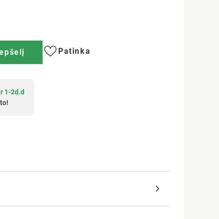
Patinka
repšelį
r 1-2d.d
to!