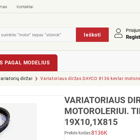
imas
Kontaktai
Prisiju
Ieškoti
Regist
S PAGAL MODELIUS
ariatorių diržai
Variatoriaus diržas DAYCO 8136 kevlar motoro
VARIATORIAUS DI
MOTOROLERIUI. T
19X10,1X815
8136K
Prekės kodas: