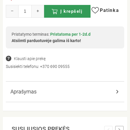
Patinka
–
+
Į krepšelį
Pristatymo terminas:
Pristatoma per 1-2d.d
Atsiimti parduotuvėje galima iš karto!
Klausti apie prekę
Susisiekti telefonu:
+370 690 09555
Aprašymas
SUSIJUSIOS PREKĖS