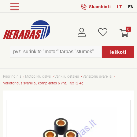
Skambinti
LT
EN
0
Prisijungti
Patikusios
Ieškoti
Pagrindinis
Motociklų dalys
Variklių detalės
Variatorių svareliai
Variatoriaus svareliai, komplektas 6 vnt. 15x12 4g