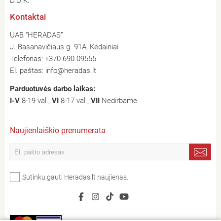
D.U.K.
Kontaktai
UAB “HERADAS”
J. Basanavičiaus g. 91A, Kėdainiai
Telefonas:
+370 690 09555
El. paštas:
info@heradas.lt
Parduotuvės darbo laikas:
I-V
8-19 val.,
VI
8-17 val.,
VII
Nedirbame
Naujienlaiškio prenumerata
Sutinku gauti Heradas.lt naujienas.