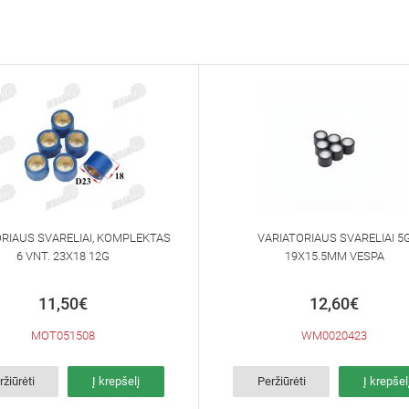
RIAUS SVARELIAI, KOMPLEKTAS
VARIATORIAUS SVARELIAI 5
6 VNT. 23X18 12G
19X15.5MM VESPA
11,50€
12,60€
MOT051508
WM0020423
ržiūrėti
Į krepšelį
Peržiūrėti
Į krepšel