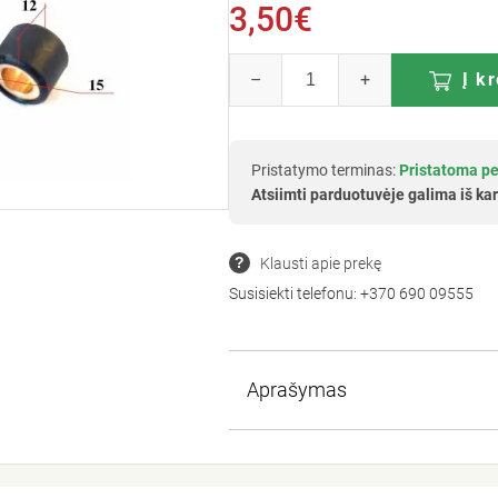
3,50€
–
+
Į k
Pristatymo terminas:
Pristatoma pe
Atsiimti parduotuvėje galima iš kar
Klausti apie prekę
Susisiekti telefonu:
+370 690 09555
Aprašymas