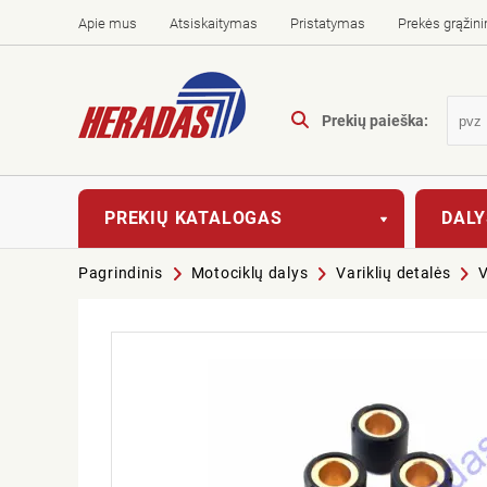
Apie mus
Atsiskaitymas
Pristatymas
Prekės grąžin
Prekių paieška:
PREKIŲ KATALOGAS
DALY
Pagrindinis
Motociklų dalys
Variklių detalės
V