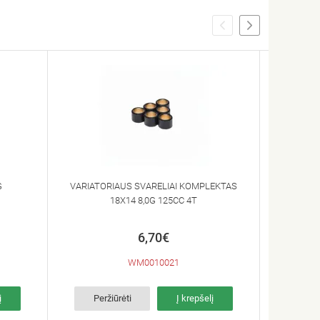
G
VARIATORIAUS SVARELIAI KOMPLEKTAS
VARIATO
18X14 8,0G 125CC 4T
6,70€
WM0010021
į
Peržiūrėti
Į krepšelį
Per