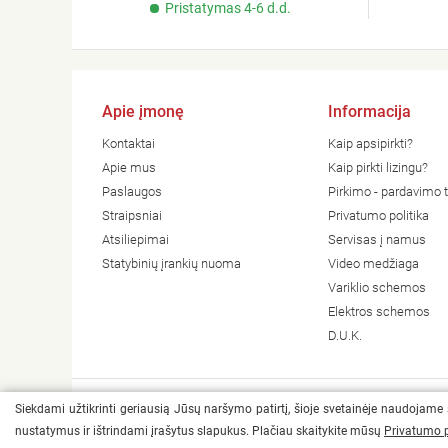
Pristatymas 4-6 d.d.
Apie įmonę
Informacija
Kontaktai
Kaip apsipirkti?
Apie mus
Kaip pirkti lizingu?
Paslaugos
Pirkimo - pardavimo t
Straipsniai
Privatumo politika
Atsiliepimai
Servisas į namus
Statybinių įrankių nuoma
Video medžiaga
Variklio schemos
Elektros schemos
D.U.K.
Siekdami užtikrinti geriausią Jūsų naršymo patirtį, šioje svetainėje naudojame
© 2026 Visos teisės saugomos Heradas
nustatymus ir ištrindami įrašytus slapukus. Plačiau skaitykite mūsų
Privatumo p