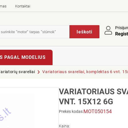
imas
Kontaktai
Prisiju
Ieškoti
Regist
S PAGAL MODELIUS
ariatorių svareliai
Variatoriaus svareliai, komplektas 6 vnt. 1
VARIATORIAUS SV
VNT. 15X12 6G
MOT050154
Prekės kodas:
Kaina: