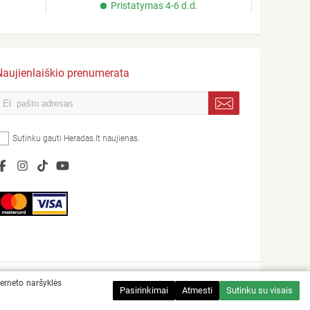
Pristatymas 4-6 d.d.
Naujienlaiškio prenumerata
Sutinku gauti Heradas.lt naujienas.
terneto naršyklės
Sprendimas:
Pasirinkimai
Atmesti
Sutinku su visais