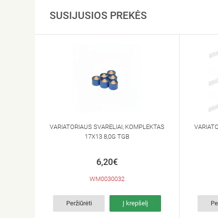
SUSIJUSIOS PREKĖS
VARIATORIAUS SVARELIAI, KOMPLEKTAS
VARIATO
17X13 8,0G TGB
6,20€
WM0030032
Peržiūrėti
Į krepšelį
Pe