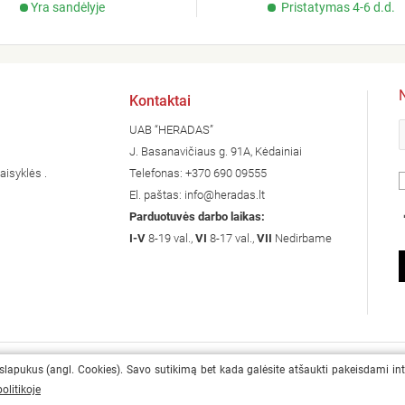
Yra sandėlyje
Pristatymas 4-6 d.d.
Kontaktai
UAB “HERADAS”
J. Basanavičiaus g. 91A, Kėdainiai
aisyklės .
Telefonas:
+370 690 09555
El. paštas:
info@heradas.lt
Parduotuvės darbo laikas:
I-V
8-19 val.,
VI
8-17 val.,
VII
Nedirbame
 slapukus (angl. Cookies). Savo sutikimą bet kada galėsite atšaukti pakeisdami in
olitikoje