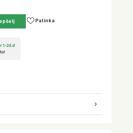
Patinka
repšelį
r 1-2d.d
to!