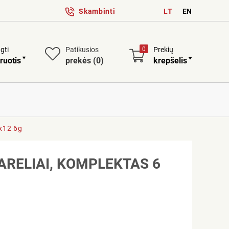
Skambinti
LT
EN
ngti
Patikusios
0
Prekių
ruotis
prekės
(0)
krepšelis
5x12 6g
ARELIAI, KOMPLEKTAS 6