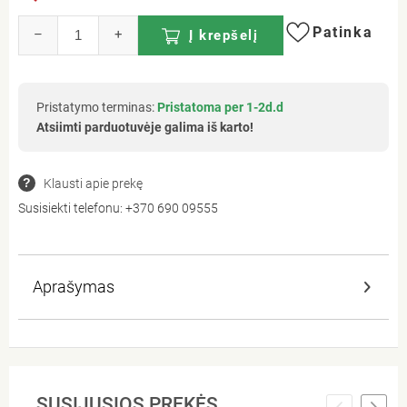
Patinka
–
+
Į krepšelį
Pristatymo terminas:
Pristatoma per 1-2d.d
Atsiimti parduotuvėje galima iš karto!
Klausti apie prekę
Susisiekti telefonu:
+370 690 09555
Aprašymas
SUSIJUSIOS PREKĖS