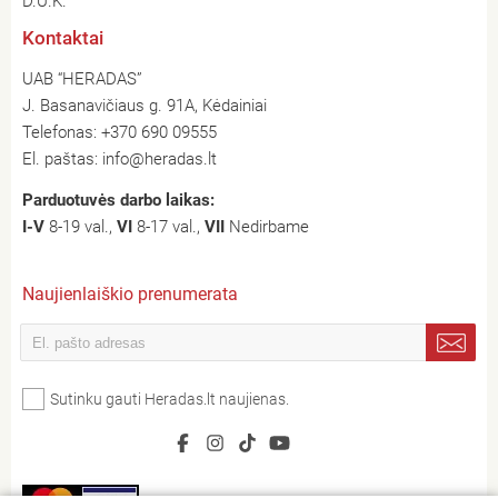
D.U.K.
Kontaktai
UAB “HERADAS”
J. Basanavičiaus g. 91A, Kėdainiai
Telefonas:
+370 690 09555
El. paštas:
info@heradas.lt
Parduotuvės darbo laikas:
I-V
8-19 val.,
VI
8-17 val.,
VII
Nedirbame
Naujienlaiškio prenumerata
Sutinku gauti Heradas.lt naujienas.