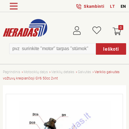
Skambinti
LT
EN
0
Prisijungti
Patikusios
Ieškoti
Pagrindinis
Motociklų dalys
Variklių detalės
Galvutės
Variklio galvutės
vožtuvų kreipiančioji GY6 50cc 2vnt