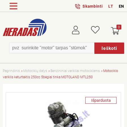
Skambinti
LT
EN
0
Prisijungti
Patikusios
Ieškoti
Pagrindinis
Motociklų dalys
Benzininiai varikliai motociklams
Motociklo
variklis keturtaktis 250cc 5bėgiai tinka MOTOLAND MTL250
Išparduota