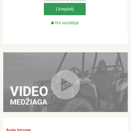
Į krepšelį
Yra sandėlyje
Apie įmonę