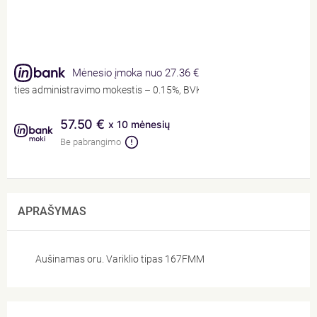
Mėnesio įmoka nuo 27.36 €
tarties administravimo mokestis – 0.15%, BVKKMN – 14%, bendra mokėtin
57.50 €
x 10 mėnesių
Be pabrangimo
APRAŠYMAS
Aušinamas oru. Variklio tipas 167FMM