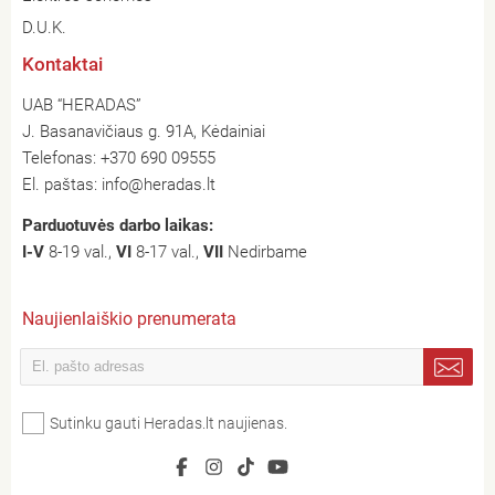
D.U.K.
Kontaktai
UAB “HERADAS”
J. Basanavičiaus g. 91A, Kėdainiai
Telefonas:
+370 690 09555
El. paštas:
info@heradas.lt
Parduotuvės darbo laikas:
I-V
8-19 val.,
VI
8-17 val.,
VII
Nedirbame
Naujienlaiškio prenumerata
Sutinku gauti Heradas.lt naujienas.