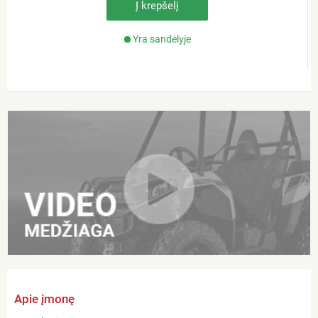
Į krepšelį
Yra sandėlyje
Apie įmonę