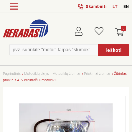
Skambinti
LT
EN
0
Prisijungti
Patikusios
Ieškoti
Pagrindinis
Motociklų dalys
Motociklų žibintai
Priekiniai žibintai
Žibintas
priekinis ATV keturračiui motociklui