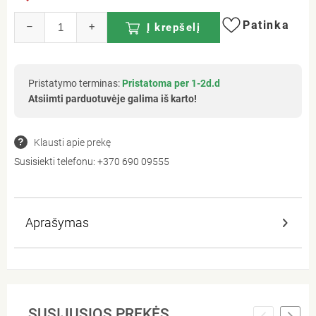
Patinka
–
+
Į krepšelį
Pristatymo terminas:
Pristatoma per 1-2d.d
Atsiimti parduotuvėje galima iš karto!
Klausti apie prekę
Susisiekti telefonu:
+370 690 09555
Aprašymas
SUSIJUSIOS PREKĖS