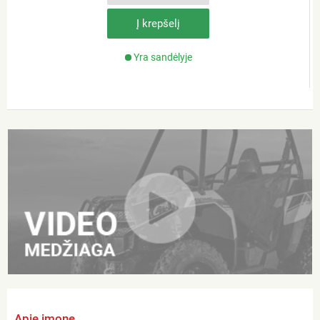
Į krepšelį
Yra sandėlyje
Apie įmonę