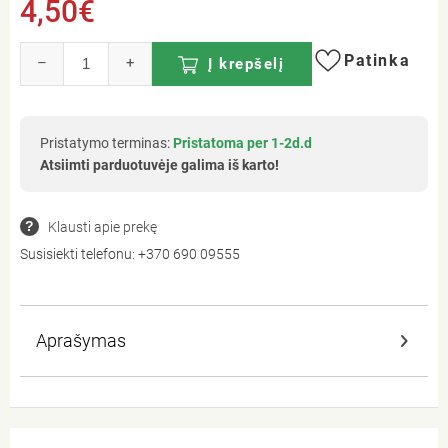
4,50€
Patinka
–
+
Į krepšelį
Pristatymo terminas:
Pristatoma per 1-2d.d
Atsiimti parduotuvėje galima iš karto!
Klausti apie prekę
Susisiekti telefonu:
+370 690 09555
Aprašymas