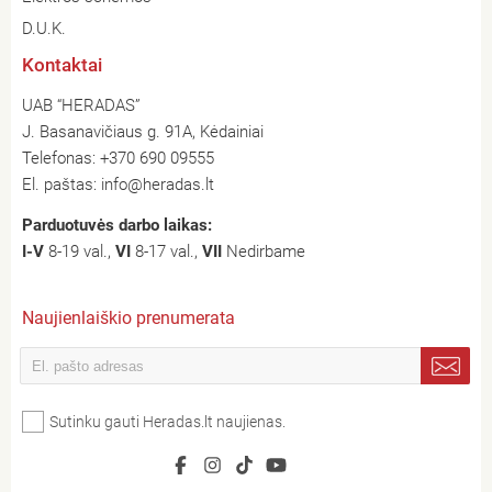
D.U.K.
Kontaktai
UAB “HERADAS”
J. Basanavičiaus g. 91A, Kėdainiai
Telefonas:
+370 690 09555
El. paštas:
info@heradas.lt
Parduotuvės darbo laikas:
I-V
8-19 val.,
VI
8-17 val.,
VII
Nedirbame
Naujienlaiškio prenumerata
Sutinku gauti Heradas.lt naujienas.