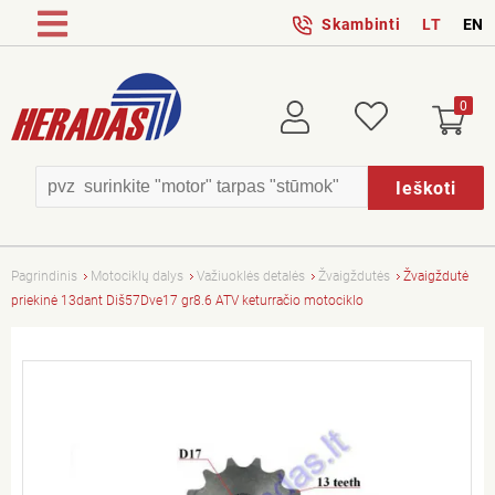
Skambinti
LT
EN
0
Prisijungti
Patikusios
Ieškoti
Pagrindinis
Motociklų dalys
Važiuoklės detalės
Žvaigždutės
Žvaigždutė
priekinė 13dant Diš57Dve17 gr8.6 ATV keturračio motociklo