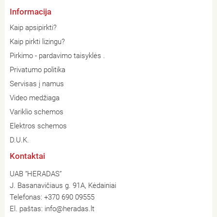
Informacija
Kaip apsipirkti?
Kaip pirkti lizingu?
Pirkimo - pardavimo taisyklės .
Privatumo politika
Servisas į namus
Video medžiaga
Variklio schemos
Elektros schemos
D.U.K.
Kontaktai
UAB “HERADAS”
J. Basanavičiaus g. 91A, Kėdainiai
Telefonas:
+370 690 09555
El. paštas:
info@heradas.lt