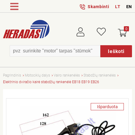
Skambinti
LT
EN
0
Prisijungti
Patikusios
Ieškoti
Pagrindinis
Motociklų dalys
Vairo rankenėlės
Stabdžių rankenėlės
Elektrinio dviračio kairė stabdžių rankenėlė EB18 EB19 EB26
Išparduota